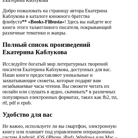
Екатерина Каблукова
Добро пожаловать на страницу автора Екатерина
Каблукова в каталоге книжного братства
флибуста
**
«Books-Flibusta»
! Здесь вы найдете все
книги этого талантливого писателя, покрывающий
различные тематики и жанры.
Полный список произведений
Екатерина Каблукова
Исследуйте богатый мир литературных творений
писателя Екатерина Каблукова, доступных для вас.
Наши книги предоставляют уникальные и
захватывающие сюжеты, которые подарят вам
незабываемые часы чтения. Вы сможете читать их
онлайн или слушать в аудио, скачивать* в различных
популярных електронных форматах, таких как fb2, txt,
rtf, pdf и epub.
Удобство для вас
Не важно, используете ли вы смартфон, электронную
книгу или планшет под управлением операционных
систем Android, iOS (iPhone, iPad), Windows или Mac –