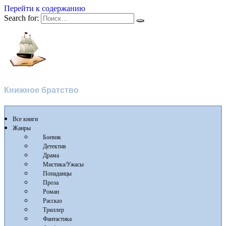
Перейти к содержанию
Search for:
Flibusta
Книжное братство
Все книги
Жанры
Боевик
Детектив
Драма
Мистика/Ужасы
Попаданцы
Проза
Роман
Рассказ
Триллер
Фантастика