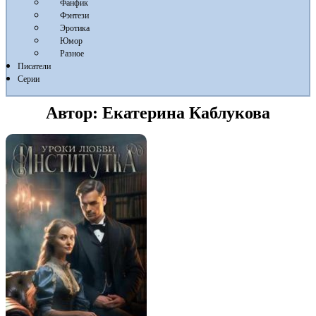
Фанфик
Фэнтези
Эротика
Юмор
Разное
Писатели
Серии
Автор:
Екатерина Каблукова