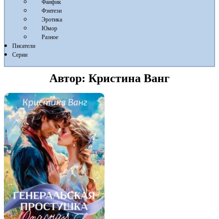
Фанфик
Фэнтези
Эротика
Юмор
Разное
Писатели
Серии
Автор:
Кристина Ванг