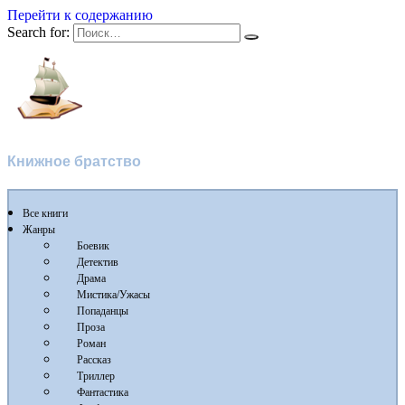
Перейти к содержанию
Search for:
Flibusta
Книжное братство
Все книги
Жанры
Боевик
Детектив
Драма
Мистика/Ужасы
Попаданцы
Проза
Роман
Рассказ
Триллер
Фантастика