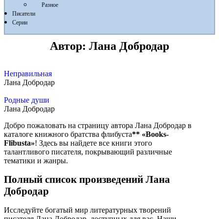
Разное
Писатели
Серии
Автор:
Лана Добродар
Неправильная
Лана Добродар
Родные души
Лана Добродар
Добро пожаловать на страницу автора Лана Добродар в
каталоге книжного братства флибуста
**
«Books-
Flibusta»
! Здесь вы найдете все книги этого
талантливого писателя, покрывающий различные
тематики и жанры.
Полный список произведений Лана
Добродар
Исследуйте богатый мир литературных творений
писателя Лана Добродар, доступных для вас. Наши