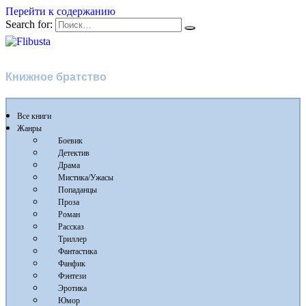
Перейти к содержанию
Search for:
Flibusta
Книжное братство
Все книги
Жанры
Боевик
Детектив
Драма
Мистика/Ужасы
Попаданцы
Проза
Роман
Рассказ
Триллер
Фантастика
Фанфик
Фэнтези
Эротика
Юмор