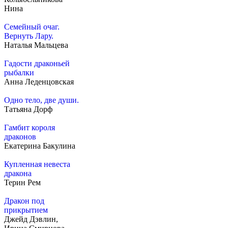
Нина
Семейный очаг.
Вернуть Лару.
Наталья Мальцева
Гадости драконьей
рыбалки
Анна Леденцовская
Одно тело, две души.
Татьяна Дорф
Гамбит короля
драконов
Екатерина Бакулина
Купленная невеста
дракона
Терин Рем
Дракон под
прикрытием
Джейд Дэвлин,