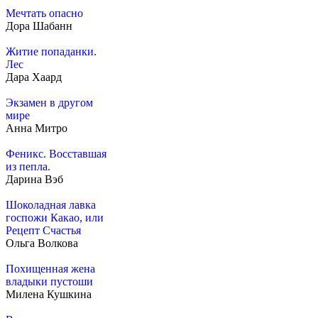
Мечтать опасно
Дора Шабанн
Житие попаданки.
Лес
Дара Хаард
Экзамен в другом
мире
Анна Митро
Феникс. Восставшая
из пепла.
Дарина Вэб
Шоколадная лавка
госпожи Какао, или
Рецепт Счастья
Ольга Волкова
Похищенная жена
владыки пустоши
Милена Кушкина