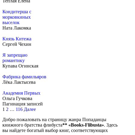
Теплая Елена
Кондитерша с
морковкиных
выселок
Ната Лакомка
Князь Китежа
Сергей Чехин
Я запрещаю
романтику
Купава Огинская
Фабрика фамильяров
Лёка Лактысева
Академия Первых
Ольга Гучкова
Пагинация записей
1
2
…
116
Далее
Добро пожаловать на страницу жанра Попаданцы
книжного братства флибуста
**
«Books-Flibusta»
. Здесь
вы найдете богатый выбор книг, соответствующих