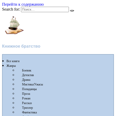
Перейти к содержанию
Search for:
Flibusta
Книжное братство
Все книги
Жанры
Боевик
Детектив
Драма
Мистика/Ужасы
Попаданцы
Проза
Роман
Рассказ
Триллер
Фантастика