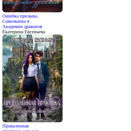
Ошибка призыва.
Самозванка в
Академии драконов
Екатерина Евгеньева
Проваленная