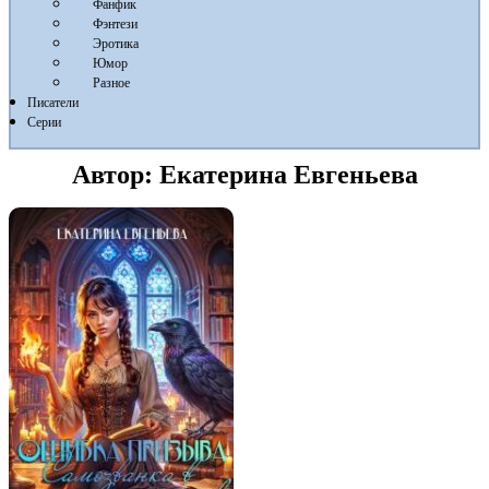
Фанфик
Фэнтези
Эротика
Юмор
Разное
Писатели
Серии
Автор:
Екатерина Евгеньева