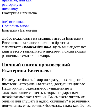
практика, или как
расторгнуть
помолвку
Екатерина Евгеньева
(не) истинная.
Полюбить вновь
Екатерина Евгеньева
Добро пожаловать на страницу автора Екатерина
Евгеньева в каталоге книжного братства
флибуста
**
«Books-Flibusta»
! Здесь вы найдете все
книги этого талантливого писателя, покрывающий
различные тематики и жанры.
Полный список произведений
Екатерина Евгеньева
Исследуйте богатый мир литературных творений
писателя Екатерина Евгеньева, доступных для вас.
Наши книги предоставляют уникальные и
захватывающие сюжеты, которые подарят вам
незабываемые часы чтения. Вы сможете читать их
онлайн или слушать в аудио, скачивать* в различных
популярных електронных форматах, таких как fb2, txt,