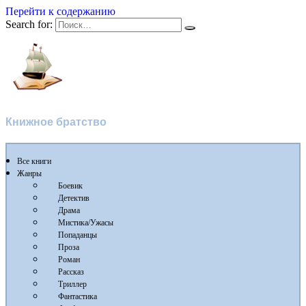
Перейти к содержанию
Search for:
Flibusta
Книжное братство
Все книги
Жанры
Боевик
Детектив
Драма
Мистика/Ужасы
Попаданцы
Проза
Роман
Рассказ
Триллер
Фантастика