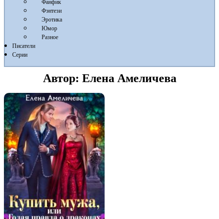
Фанфик
Фэнтези
Эротика
Юмор
Разное
Писатели
Серии
Автор:
Елена Амеличева