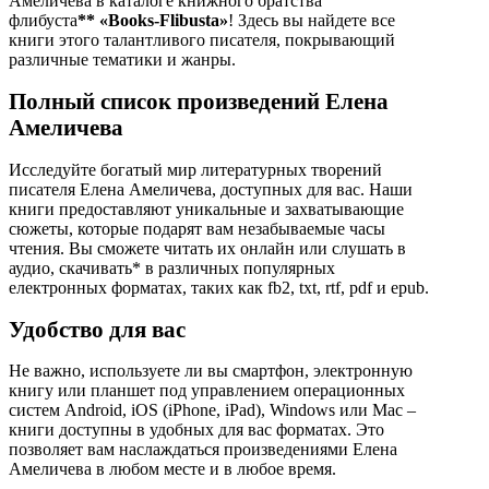
Амеличева в каталоге книжного братства
флибуста
**
«Books-Flibusta»
! Здесь вы найдете все
книги этого талантливого писателя, покрывающий
различные тематики и жанры.
Полный список произведений Елена
Амеличева
Исследуйте богатый мир литературных творений
писателя Елена Амеличева, доступных для вас. Наши
книги предоставляют уникальные и захватывающие
сюжеты, которые подарят вам незабываемые часы
чтения. Вы сможете читать их онлайн или слушать в
аудио, скачивать* в различных популярных
електронных форматах, таких как fb2, txt, rtf, pdf и epub.
Удобство для вас
Не важно, используете ли вы смартфон, электронную
книгу или планшет под управлением операционных
систем Android, iOS (iPhone, iPad), Windows или Mac –
книги доступны в удобных для вас форматах. Это
позволяет вам наслаждаться произведениями Елена
Амеличева в любом месте и в любое время.