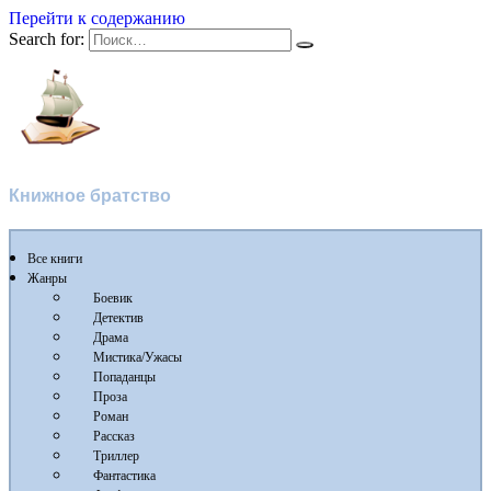
Перейти к содержанию
Search for:
Flibusta
Книжное братство
Все книги
Жанры
Боевик
Детектив
Драма
Мистика/Ужасы
Попаданцы
Проза
Роман
Рассказ
Триллер
Фантастика