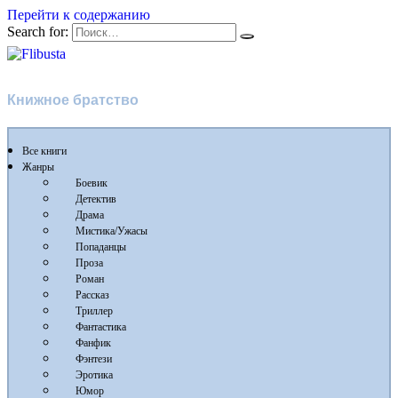
Перейти к содержанию
Search for:
Flibusta
Книжное братство
Все книги
Жанры
Боевик
Детектив
Драма
Мистика/Ужасы
Попаданцы
Проза
Роман
Рассказ
Триллер
Фантастика
Фанфик
Фэнтези
Эротика
Юмор