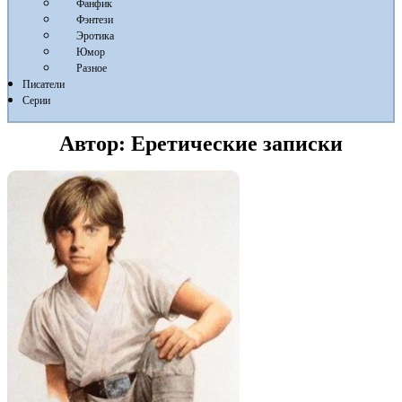
Фанфик
Фэнтези
Эротика
Юмор
Разное
Писатели
Серии
Автор:
Еретические записки