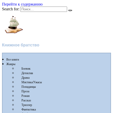
Перейти к содержанию
Search for:
Flibusta
Книжное братство
Все книги
Жанры
Боевик
Детектив
Драма
Мистика/Ужасы
Попаданцы
Проза
Роман
Рассказ
Триллер
Фантастика