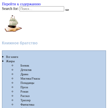
Перейти к содержанию
Search for:
Flibusta
Книжное братство
Все книги
Жанры
Боевик
Детектив
Драма
Мистика/Ужасы
Попаданцы
Проза
Роман
Рассказ
Триллер
Фантастика