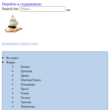
Перейти к содержанию
Search for:
Flibusta
Книжное братство
Все книги
Жанры
Боевик
Детектив
Драма
Мистика/Ужасы
Попаданцы
Проза
Роман
Рассказ
Триллер
Фантастика