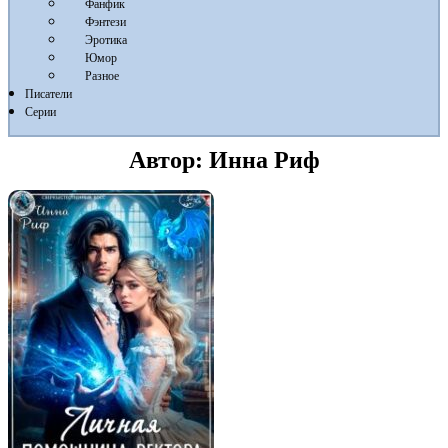
Фанфик
Фэнтези
Эротика
Юмор
Разное
Писатели
Серии
Автор:
Инна Риф