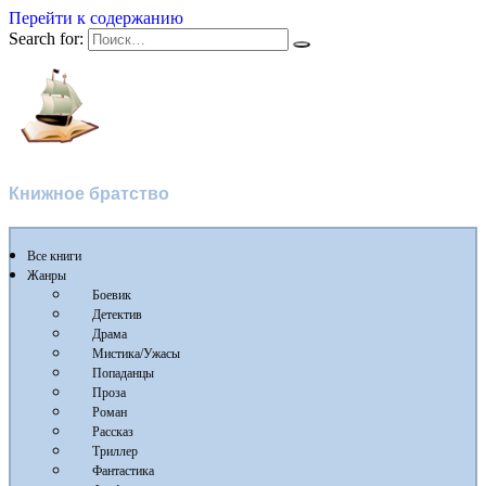
Перейти к содержанию
Search for:
Flibusta
Книжное братство
Все книги
Жанры
Боевик
Детектив
Драма
Мистика/Ужасы
Попаданцы
Проза
Роман
Рассказ
Триллер
Фантастика