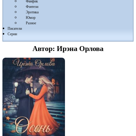
Фанфик
Фэнтези
Эротика
Юмор
Разное
Писатели
Серии
Автор:
Ирэна Орлова