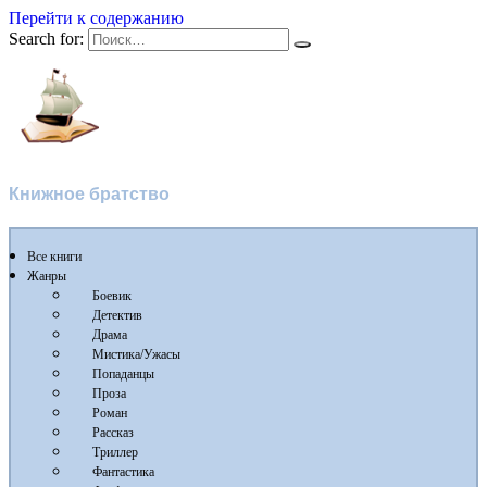
Перейти к содержанию
Search for:
Flibusta
Книжное братство
Все книги
Жанры
Боевик
Детектив
Драма
Мистика/Ужасы
Попаданцы
Проза
Роман
Рассказ
Триллер
Фантастика