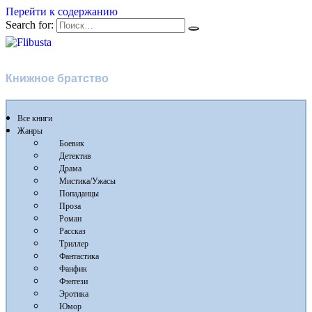
Перейти к содержанию
Search for:
Flibusta
Книжное братство
Все книги
Жанры
Боевик
Детектив
Драма
Мистика/Ужасы
Попаданцы
Проза
Роман
Рассказ
Триллер
Фантастика
Фанфик
Фэнтези
Эротика
Юмор