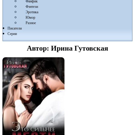
Фанфик
Фэнтези
Эротика
Юмор
Разное
Писатели
Серии
Автор:
Ирина Гутовская