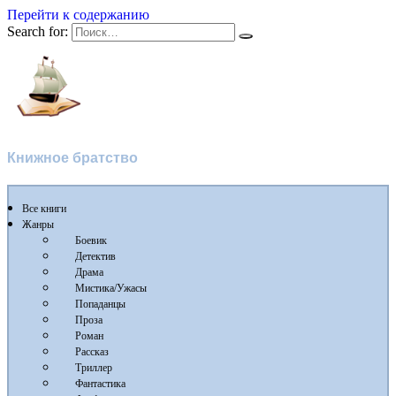
Перейти к содержанию
Search for:
Flibusta
Книжное братство
Все книги
Жанры
Боевик
Детектив
Драма
Мистика/Ужасы
Попаданцы
Проза
Роман
Рассказ
Триллер
Фантастика