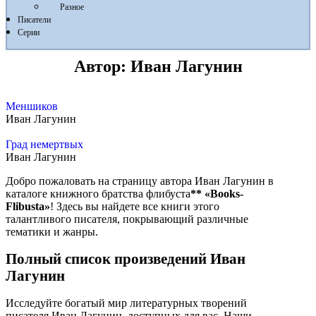
Разное
Писатели
Серии
Автор:
Иван Лагунин
Меншиков
Иван Лагунин
Град немертвых
Иван Лагунин
Добро пожаловать на страницу автора Иван Лагунин в
каталоге книжного братства флибуста
**
«Books-
Flibusta»
! Здесь вы найдете все книги этого
талантливого писателя, покрывающий различные
тематики и жанры.
Полный список произведений Иван
Лагунин
Исследуйте богатый мир литературных творений
писателя Иван Лагунин, доступных для вас. Наши