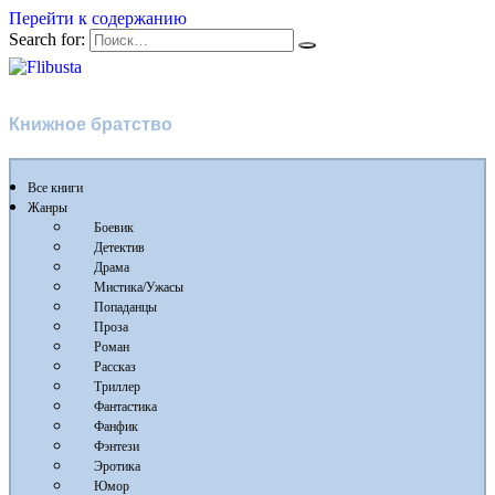
Перейти к содержанию
Search for:
Flibusta
Книжное братство
Все книги
Жанры
Боевик
Детектив
Драма
Мистика/Ужасы
Попаданцы
Проза
Роман
Рассказ
Триллер
Фантастика
Фанфик
Фэнтези
Эротика
Юмор