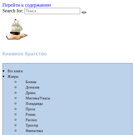
Перейти к содержанию
Search for:
Flibusta
Книжное братство
Все книги
Жанры
Боевик
Детектив
Драма
Мистика/Ужасы
Попаданцы
Проза
Роман
Рассказ
Триллер
Фантастика