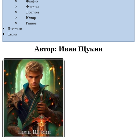
Фанфик
Фэнтези
Эротика
Юмор
Разное
Писатели
Серии
Автор:
Иван Щукин