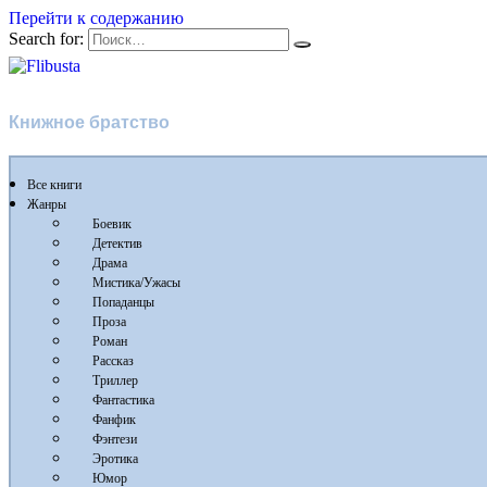
Перейти к содержанию
Search for:
Flibusta
Книжное братство
Все книги
Жанры
Боевик
Детектив
Драма
Мистика/Ужасы
Попаданцы
Проза
Роман
Рассказ
Триллер
Фантастика
Фанфик
Фэнтези
Эротика
Юмор