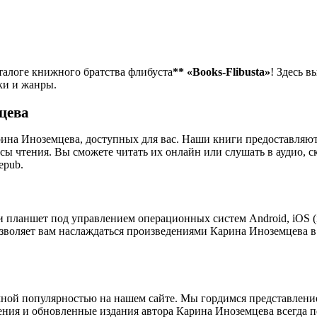
талоге книжного братства флибуста
**
«Books-Flibusta»
! Здесь в
ки и жанры.
цева
ина Иноземцева, доступных для вас. Наши книги предоставляю
ы чтения. Вы сможете читать их онлайн или слушать в аудио, с
epub.
 планшет под управлением операционных систем Android, iOS (i
озволяет вам наслаждаться произведениями Карина Иноземцева в
ной популярностью на нашем сайте. Мы гордимся представлени
дения и обновленные издания автора Карина Иноземцева всегда 