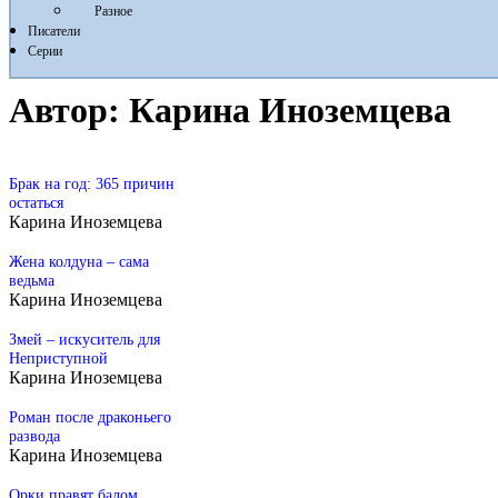
Разное
Писатели
Серии
Автор:
Карина Иноземцева
Брак на год: 365 причин
остаться
Карина Иноземцева
Жена колдуна – сама
ведьма
Карина Иноземцева
Змей – искуситель для
Неприступной
Карина Иноземцева
Роман после драконьего
развода
Карина Иноземцева
Орки правят балом