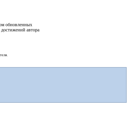
дом обновленных
х достижений автора
теля.