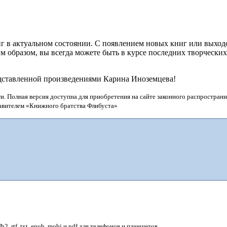
г в актуальном состоянии. С появлением новых книг или выхо
 образом, вы всегда можете быть в курсе последних творчески
едставленной произведениями Карина Иноземцева!
и. Полная версия доступна для приобретения на сайте законного распространи
тавителем «Книжного братства Флибуста»
, rtf, txt, epub, mobi и pdf для телефонов и планшетов.