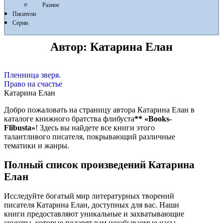
Разное
Писатели
Серии
Автор:
Катарина Елан
Пленница зверя.
Право на счастье
Катарина Елан
Добро пожаловать на страницу автора Катарина Елан в
каталоге книжного братства флибуста
**
«Books-
Flibusta»
! Здесь вы найдете все книги этого
талантливого писателя, покрывающий различные
тематики и жанры.
Полный список произведений Катарина
Елан
Исследуйте богатый мир литературных творений
писателя Катарина Елан, доступных для вас. Наши
книги предоставляют уникальные и захватывающие
сюжеты, которые подарят вам незабываемые часы