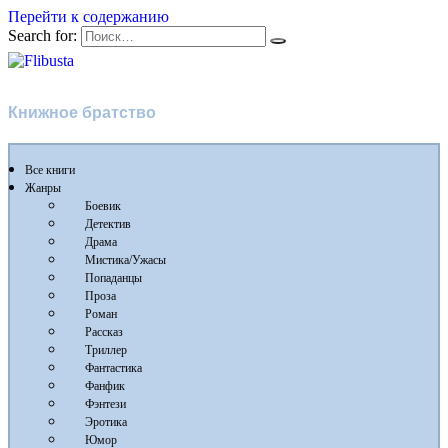
Перейти к содержанию
Search for:
Flibusta
Книжное братство
Все книги
Жанры
Боевик
Детектив
Драма
Мистика/Ужасы
Попаданцы
Проза
Роман
Рассказ
Триллер
Фантастика
Фанфик
Фэнтези
Эротика
Юмор