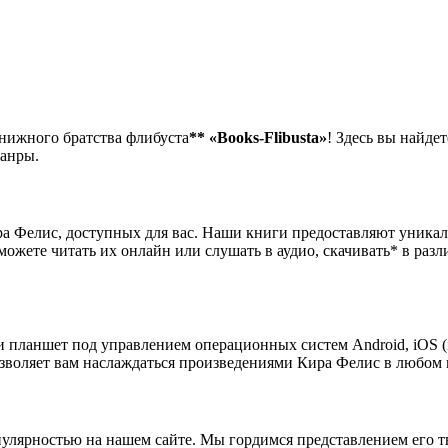
книжного братства флибуста
**
«Books-Flibusta»
! Здесь вы найдет
жанры.
а Фелис, доступных для вас. Наши книги предоставляют уника
можете читать их онлайн или слушать в аудио, скачивать* в ра
 планшет под управлением операционных систем Android, iOS (i
зволяет вам наслаждаться произведениями Кира Фелис в любом м
лярностью на нашем сайте. Мы гордимся представлением его т