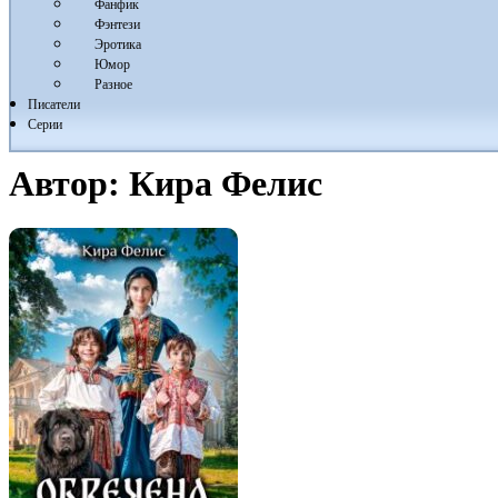
Фанфик
Фэнтези
Эротика
Юмор
Разное
Писатели
Серии
Автор:
Кира Фелис