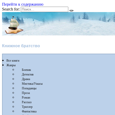
Перейти к содержанию
Search for:
Flibusta
Книжное братство
Все книги
Жанры
Боевик
Детектив
Драма
Мистика/Ужасы
Попаданцы
Проза
Роман
Рассказ
Триллер
Фантастика