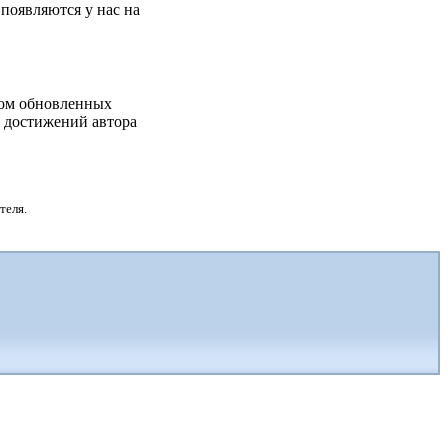
появляются у нас на
дом обновленных
х достижений автора
теля.