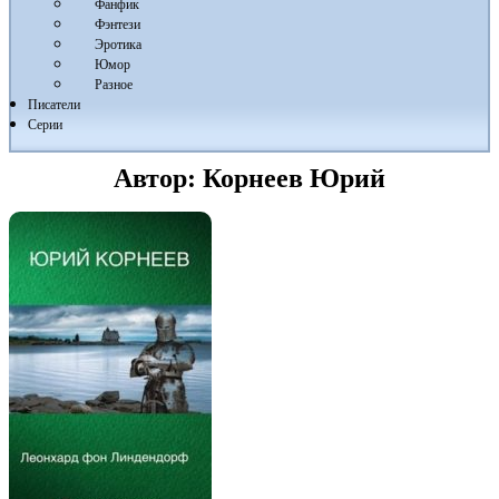
Фанфик
Фэнтези
Эротика
Юмор
Разное
Писатели
Серии
Автор:
Корнеев Юрий