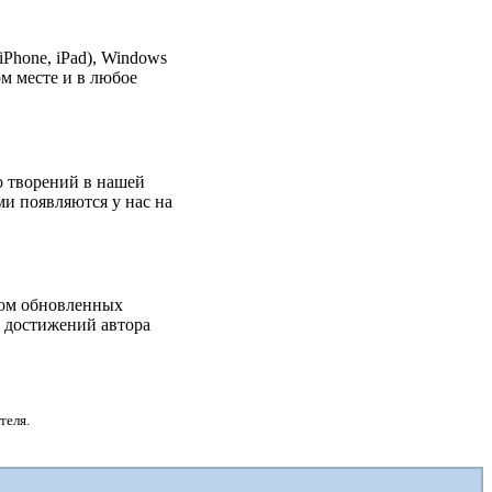
Phone, iPad), Windows
м месте и в любое
о творений в нашей
ми появляются у нас на
дом обновленных
х достижений автора
теля.