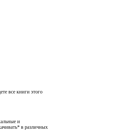
дете все книги этого
кальные и
качивать* в различных