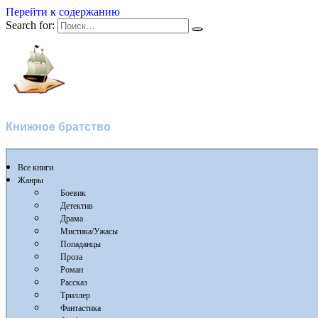
Перейти к содержанию
Search for:
Flibusta
Книжное братство
Все книги
Жанры
Боевик
Детектив
Драма
Мистика/Ужасы
Попаданцы
Проза
Роман
Рассказ
Триллер
Фантастика