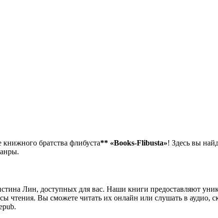
е книжного братства флибуста
**
«Books-Flibusta»
! Здесь вы най
жанры.
стина Лин, доступных для вас. Наши книги предоставляют уни
ы чтения. Вы сможете читать их онлайн или слушать в аудио, с
epub.