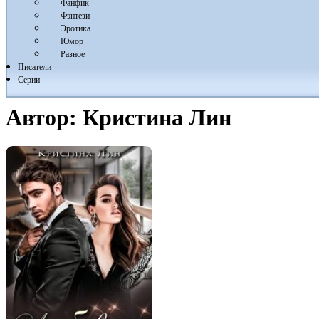
Фанфик
Фэнтези
Эротика
Юмор
Разное
Писатели
Серии
Автор:
Кристина Лин