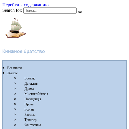
Перейти к содержанию
Search for:
Flibusta
Книжное братство
Все книги
Жанры
Боевик
Детектив
Драма
Мистика/Ужасы
Попаданцы
Проза
Роман
Рассказ
Триллер
Фантастика