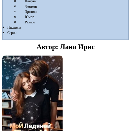
Фанфик
Фэнтези
Эротика
Юмор
Разное
Писатели
Серии
Автор:
Лана Ирис