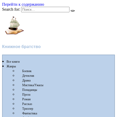
Перейти к содержанию
Search for:
Flibusta
Книжное братство
Все книги
Жанры
Боевик
Детектив
Драма
Мистика/Ужасы
Попаданцы
Проза
Роман
Рассказ
Триллер
Фантастика