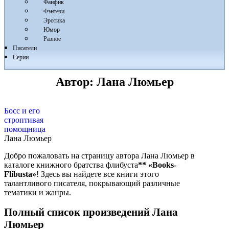
Фанфик
Фэнтези
Эротика
Юмор
Разное
Писатели
Серии
Автор:
Лана Люмьер
Босс и его
строптивая
помощница
Лана Люмьер
Добро пожаловать на страницу автора Лана Люмьер в
каталоге книжного братства флибуста
**
«Books-
Flibusta»
! Здесь вы найдете все книги этого
талантливого писателя, покрывающий различные
тематики и жанры.
Полный список произведений Лана
Люмьер