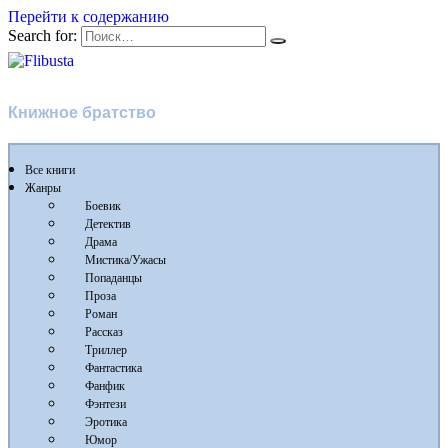
Перейти к содержанию
Search for:
Flibusta
Книжное братство
Все книги
Жанры
Боевик
Детектив
Драма
Мистика/Ужасы
Попаданцы
Проза
Роман
Рассказ
Триллер
Фантастика
Фанфик
Фэнтези
Эротика
Юмор