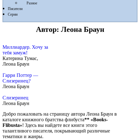
Разное
Писатели
Серии
Автор:
Леона Браун
Миллиардер. Хочу за
тебя замуж!
Катерина Тумас,
Леона Браун
Гарри Поттер —
Слизеринец?
Леона Браун
Слизеринец
Леона Браун
Добро пожаловать на страницу автора Леона Браун в
каталоге книжного братства флибуста
**
«Books-
Flibusta»
! Здесь вы найдете все книги этого
талантливого писателя, покрывающий различные
тематики и жанры.