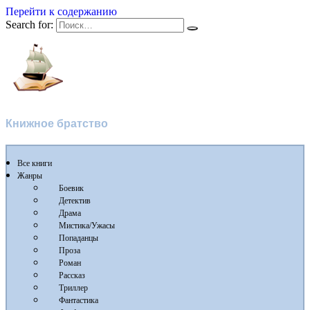
Перейти к содержанию
Search for:
Flibusta
Книжное братство
Все книги
Жанры
Боевик
Детектив
Драма
Мистика/Ужасы
Попаданцы
Проза
Роман
Рассказ
Триллер
Фантастика