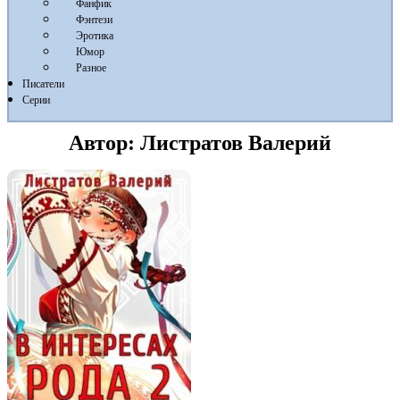
Фанфик
Фэнтези
Эротика
Юмор
Разное
Писатели
Серии
Автор:
Листратов Валерий