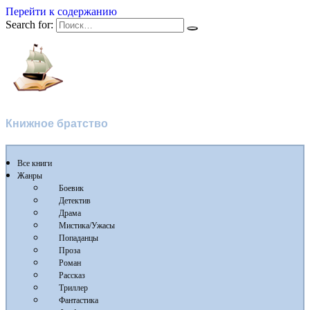
Перейти к содержанию
Search for:
Flibusta
Книжное братство
Все книги
Жанры
Боевик
Детектив
Драма
Мистика/Ужасы
Попаданцы
Проза
Роман
Рассказ
Триллер
Фантастика