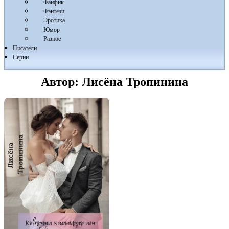
Фанфик
Фэнтези
Эротика
Юмор
Разное
Писатели
Серии
Автор:
Лисёна Тропинина