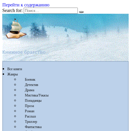
Перейти к содержанию
Search for:
Flibusta
Книжное братство
Все книги
Жанры
Боевик
Детектив
Драма
Мистика/Ужасы
Попаданцы
Проза
Роман
Рассказ
Триллер
Фантастика