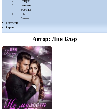
Фанфик
Фэнтези
Эротика
Юмор
Разное
Писатели
Серии
Автор:
Лия Блэр