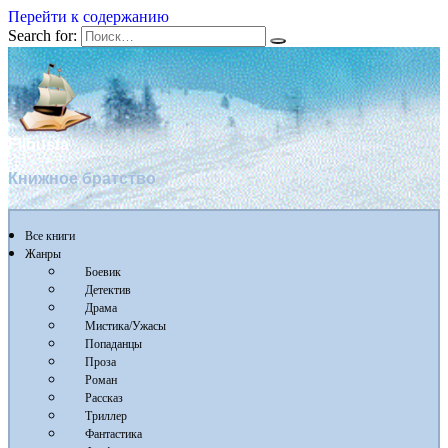
Перейти к содержанию
Search for:
Flibusta
Книжное братство
Все книги
Жанры
Боевик
Детектив
Драма
Мистика/Ужасы
Попаданцы
Проза
Роман
Рассказ
Триллер
Фантастика