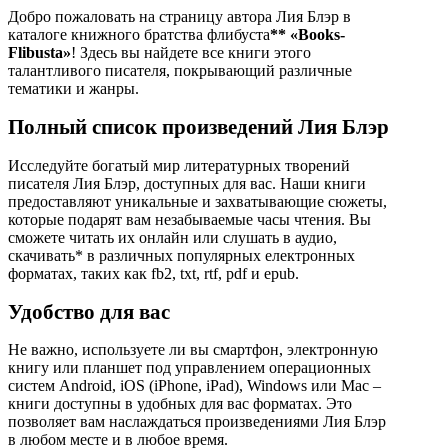
Добро пожаловать на страницу автора Лия Блэр в
каталоге книжного братства флибуста
**
«Books-
Flibusta»
! Здесь вы найдете все книги этого
талантливого писателя, покрывающий различные
тематики и жанры.
Полный список произведений Лия Блэр
Исследуйте богатый мир литературных творений
писателя Лия Блэр, доступных для вас. Наши книги
предоставляют уникальные и захватывающие сюжеты,
которые подарят вам незабываемые часы чтения. Вы
сможете читать их онлайн или слушать в аудио,
скачивать* в различных популярных електронных
форматах, таких как fb2, txt, rtf, pdf и epub.
Удобство для вас
Не важно, используете ли вы смартфон, электронную
книгу или планшет под управлением операционных
систем Android, iOS (iPhone, iPad), Windows или Mac –
книги доступны в удобных для вас форматах. Это
позволяет вам наслаждаться произведениями Лия Блэр
в любом месте и в любое время.