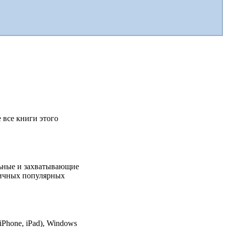
е все книги этого
льные и захватывающие
зличных популярных
Phone, iPad), Windows