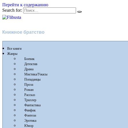
Перейти к содержанию
Search for:
Flibusta
Книжное братство
Все книги
Жанры
Боевик
Детектив
Драма
Мистика/Ужасы
Попаданцы
Проза
Роман
Рассказ
Триллер
Фантастика
Фанфик
Фэнтези
Эротика
Юмор