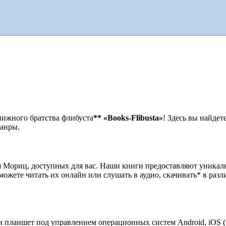
нижного братства флибуста
**
«Books-Flibusta»
! Здесь вы найдет
жанры.
я Мориц, доступных для вас. Наши книги предоставляют уника
можете читать их онлайн или слушать в аудио, скачивать* в ра
 планшет под управлением операционных систем Android, iOS (i