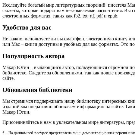
Исследуйте богатый мир литературных творений писателя Ма
сюжеты, которые подарят вам незабываемые часы чтения. Вы с
електронных форматах, таких как fb2, txt, rtf, pdf и epub.
Удобство для вас
Не важно, используете ли вы смартфон, электронную книгу или
или Mac – книги доступны в удобных для вас форматах. Это п
Популярность автора
Макар Ютин – выдающийся автор, пользующийся огромной поп
библиотеке. Следите за обновлениями, так как новые произве
сайте.
Обновления библиотеки
Мы стремимся поддерживать нашу библиотеку интересных кни
изданий мы оперативно обновляем информацию на сайте. Таким
Макар Ютин.
Присоединяйтесь к нам в увлекательном мире литературы, пр
* – На данном веб-ресурсе представлена лишь демонстрационная версия книг