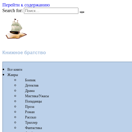
Перейти к содержанию
Search for:
Flibusta
Книжное братство
Все книги
Жанры
Боевик
Детектив
Драма
Мистика/Ужасы
Попаданцы
Проза
Роман
Рассказ
Триллер
Фантастика