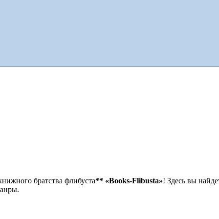
книжного братства флибуста
**
«Books-Flibusta»
! Здесь вы найде
жанры.