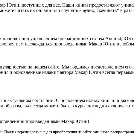
кар Ютин, доступных для вас. Наши книги предоставляют уник
можете читать их онлайн или слушать в аудио, скачивать* в ра
 планшет под управлением операционных систем Android, iOS (i
озволяет вам наслаждаться произведениями Макар Ютин в любом 
улярностью на нашем сайте. Мы гордимся представлением его 
дения и обновленные издания автора Макар Ютин всегда первыми
г в актуальном состоянии. С появлением новых книг или выхо
 образом, вы всегда можете быть в курсе последних творчески
едставленной произведениями Макар Ютин!
и. Полная версия доступна для приобретения на сайте законного распространи