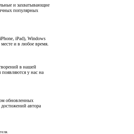
альные и захватывающие
зличных популярных
Phone, iPad), Windows
месте и в любое время.
творений в нашей
 появляются у нас на
дом обновленных
х достижений автора
теля.