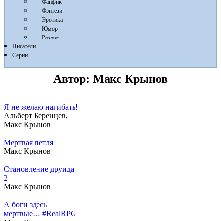
Фанфик
Фэнтези
Эротика
Юмор
Разное
Писатели
Серии
Автор:
Макс Крынов
Я не желаю нагибать!
Альберт Беренцев,
Макс Крынов
Мертвая петля
Макс Крынов
Становление друида
2
Макс Крынов
А боги здесь
мертвые… #RealRPG