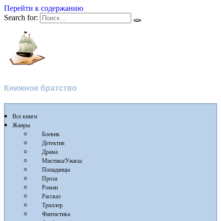
Перейти к содержанию
Search for:
Flibusta
Книжное братство
Все книги
Жанры
Боевик
Детектив
Драма
Мистика/Ужасы
Попаданцы
Проза
Роман
Рассказ
Триллер
Фантастика