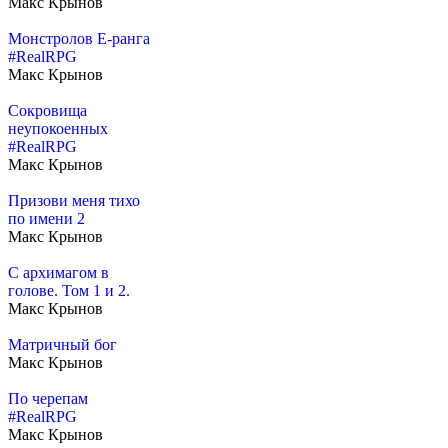
Макс Крынов
Монстролов E-ранга
#RealRPG
Макс Крынов
Сокровища
неупокоенных
#RealRPG
Макс Крынов
Призови меня тихо
по имени 2
Макс Крынов
С архимагом в
голове. Том 1 и 2.
Макс Крынов
Матричный бог
Макс Крынов
По черепам
#RealRPG
Макс Крынов