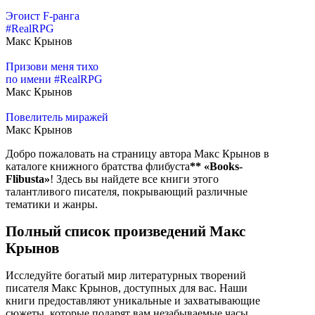
Эгоист F-ранга
#RealRPG
Макс Крынов
Призови меня тихо
по имени #RealRPG
Макс Крынов
Повелитель миражей
Макс Крынов
Добро пожаловать на страницу автора Макс Крынов в
каталоге книжного братства флибуста
**
«Books-
Flibusta»
! Здесь вы найдете все книги этого
талантливого писателя, покрывающий различные
тематики и жанры.
Полный список произведений Макс
Крынов
Исследуйте богатый мир литературных творений
писателя Макс Крынов, доступных для вас. Наши
книги предоставляют уникальные и захватывающие
сюжеты, которые подарят вам незабываемые часы