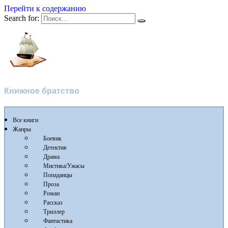
Перейти к содержанию
Search for:
Flibusta
Книжное братство
Все книги
Жанры
Боевик
Детектив
Драма
Мистика/Ужасы
Попаданцы
Проза
Роман
Рассказ
Триллер
Фантастика