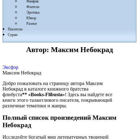
Фанфик
Фэнтези
Эротика
Юмор
Разное
Писатели
Серии
Автор:
Максим Небокрад
Эксфэр
Максим Небокрад
Добро пожаловать на страницу автора Максим
Небокрад в каталоге книжного братства
флибуста
**
«Books-Flibusta»
! Здесь вы найдете все
книги этого талантливого писателя, покрывающий
различные тематики и жанры.
Полный список произведений Максим
Небокрад
Исследуйте богатый мир литературных творений