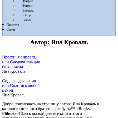
Фанфик
Фэнтези
Эротика
Юмор
Разное
Писатели
Серии
Автор:
Яна Кроваль
Прости, я виноват,
или Следователь для
бизнесмена
Яна Кроваль
Сиделка для гения,
или Спастись любой
ценой
Яна Кроваль
Добро пожаловать на страницу автора Яна Кроваль в
каталоге книжного братства флибуста
**
«Books-
Flibusta»
! Здесь вы найдете все книги этого