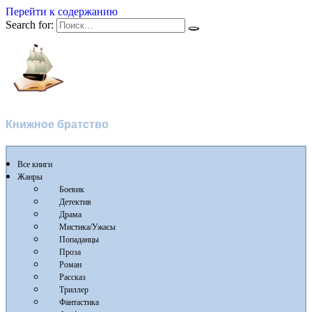
Перейти к содержанию
Search for:
Flibusta
Книжное братство
Все книги
Жанры
Боевик
Детектив
Драма
Мистика/Ужасы
Попаданцы
Проза
Роман
Рассказ
Триллер
Фантастика