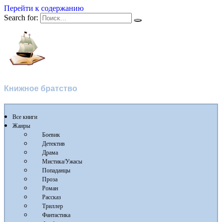
Перейти к содержанию
Search for:
Flibusta
Книжное братство
Все книги
Жанры
Боевик
Детектив
Драма
Мистика/Ужасы
Попаданцы
Проза
Роман
Рассказ
Триллер
Фантастика