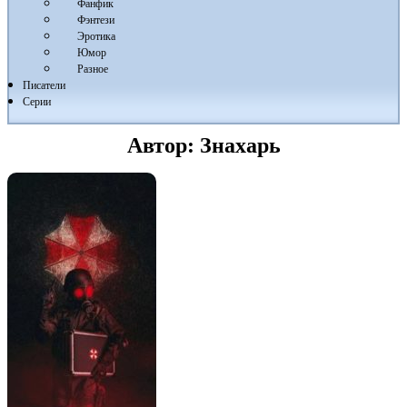
Фанфик
Фэнтези
Эротика
Юмор
Разное
Писатели
Серии
Автор:
Знахарь