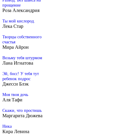
Развод. Без шанса на
прощение
Розa Алексaндрия
Ты мой кислород.
Лека Стар
Творцы собственного
счастья
Мира Айрон
Возьму тебя штурмом
Лана Игнатова
Эй, босс! У тебя тут
ребенок подрос
Джесси Блэк
Моя твоя дочь
Аля Тафи
Скажи, что простишь
Маргарита Дюжева
Ника
Кира Левина