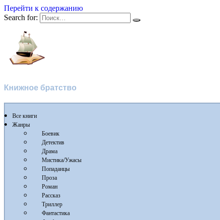
Перейти к содержанию
Search for:
Flibusta
Книжное братство
Все книги
Жанры
Боевик
Детектив
Драма
Мистика/Ужасы
Попаданцы
Проза
Роман
Рассказ
Триллер
Фантастика