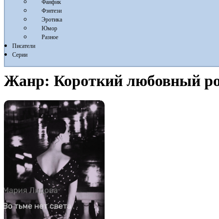
Фанфик
Фэнтези
Эротика
Юмор
Разное
Писатели
Серии
Жанр:
Короткий любовный р