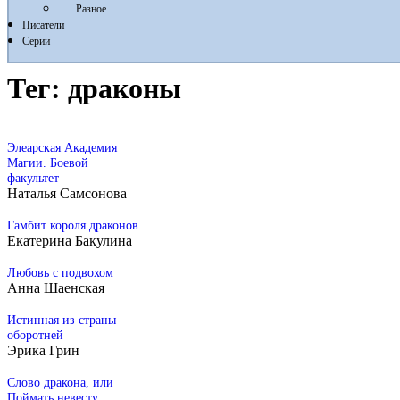
Разное
Писатели
Серии
Тег:
драконы
Элеарская Академия
Магии. Боевой
факультет
Наталья Самсонова
Гамбит короля драконов
Екатерина Бакулина
Любовь с подвохом
Анна Шаенская
Истинная из страны
оборотней
Эрика Грин
Слово дракона, или
Поймать невесту