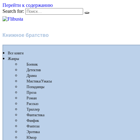
Перейти к содержанию
Search for:
Flibusta
Книжное братство
Все книги
Жанры
Боевик
Детектив
Драма
Мистика/Ужасы
Попаданцы
Проза
Роман
Рассказ
Триллер
Фантастика
Фанфик
Фэнтези
Эротика
Юмор