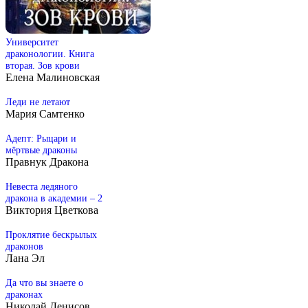
Университет
драконологии. Книга
вторая. Зов крови
Елена Малиновская
Леди не летают
Мария Самтенко
Адепт: Рыцари и
мёртвые драконы
Правнук Дракона
Невеста ледяного
дракона в академии – 2
Виктория Цветкова
Проклятие бескрылых
драконов
Лана Эл
Да что вы знаете о
драконах
Николай Денисов