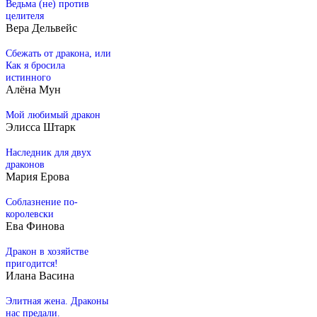
Ведьма (не) против
целителя
Вера Дельвейс
Сбежать от дракона, или
Как я бросила
истинного
Алёна Мун
Мой любимый дракон
Элисса Штарк
Наследник для двух
драконов
Мария Ерова
Соблазнение по-
королевски
Ева Финова
Дракон в хозяйстве
пригодится!
Илана Васина
Элитная жена. Драконы
нас предали.