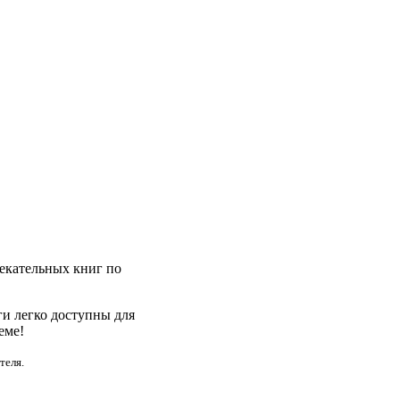
лекательных книг по
ги легко доступны для
еме!
теля.