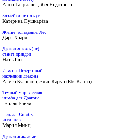
Анна Гаврилова, Яся Недотрога
Злодейки не плачут
Катерина Пушкарёва
Житие попаданки. Лес
Дара Хаард
Драконья ложь (не)
станет правдой
НатаЛисс
Измена. Потерянный
наследник дракона
Алиса Буланова, Элис Карма (Elis Karma)
Темный мир. Лесная
нимфа для Дракона
Теплая Елена
Попала! Ошибка
истинного
Мария Минц
Драконья академия.