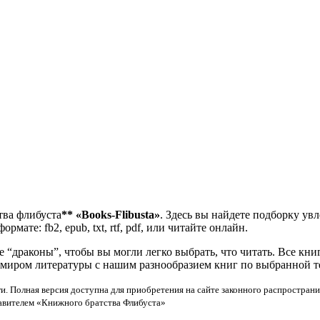
тва флибуста
**
«Books-Flibusta»
. Здесь вы найдете подборку ув
мате: fb2, epub, txt, rtf, pdf, или читайте онлайн.
“драконы”, чтобы вы могли легко выбрать, что читать. Все кни
 миром литературы с нашим разнообразием книг по выбранной т
и. Полная версия доступна для приобретения на сайте законного распространи
тавителем «Книжного братства Флибуста»