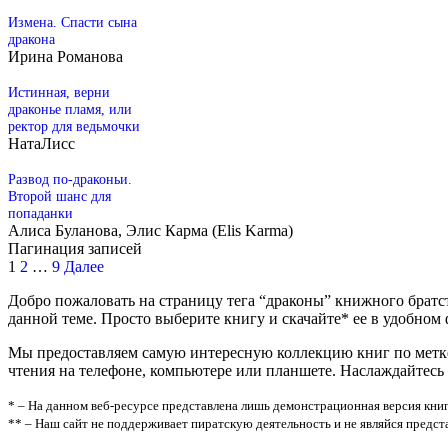
Измена. Спасти сына
дракона
Ирина Романова
Истинная, верни
драконье пламя, или
ректор для ведьмочки
НатаЛисс
Развод по-драконьи.
Второй шанс для
попаданки
Алиса Буланова, Элис Карма (Elis Karma)
Пагинация записей
1
2
…
9
Далее
Добро пожаловать на страницу тега “драконы” книжного братс
данной теме. Просто выберите книгу и скачайте* ее в удобном фор
Мы предоставляем самую интересную коллекцию книг по метке 
чтения на телефоне, компьютере или планшете. Наслаждайтесь
* – На данном веб-ресурсе представлена лишь демонстрационная версия книг
** – Наш сайт не поддерживает пиратскую деятельность и не являйся предс