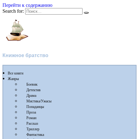
Перейти к содержанию
Search for:
Flibusta
Книжное братство
Все книги
Жанры
Боевик
Детектив
Драма
Мистика/Ужасы
Попаданцы
Проза
Роман
Рассказ
Триллер
Фантастика