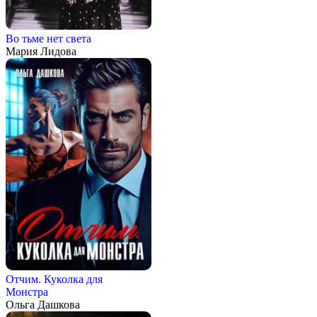
Во тьме нет света
Мария Лидова
Отчим. Куколка для
Монстра
Ольга Дашкова