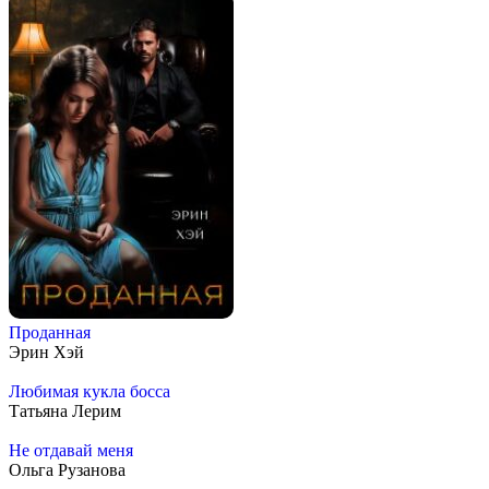
Проданная
Эрин Хэй
Любимая кукла босса
Татьяна Лерим
Не отдавай меня
Ольга Рузанова