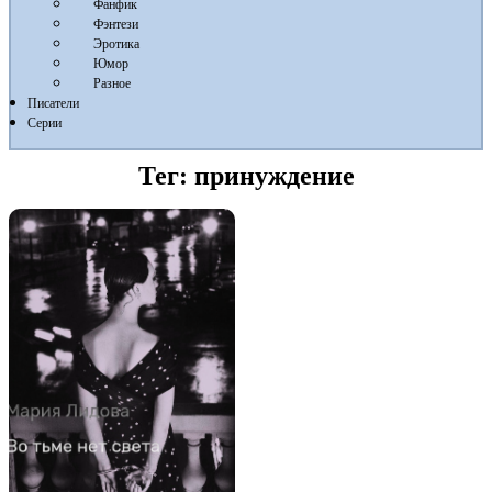
Фанфик
Фэнтези
Эротика
Юмор
Разное
Писатели
Серии
Тег:
принуждение