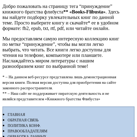
Добро пожаловать на страницу тега “принуждение”
книжного братства флибуста
**
«Books-Flibusta»
. Здесь
вы найдете подборку увлекательных книг по данной
теме. Просто выберите книгу и скачайте* ее в удобном
формате: fb2, epub, txt, rtf, pdf, или читайте онлайн.
Мы предоставляем самую интересную коллекцию книг
по метке “принуждение”, чтобы вы могли легко
выбрать, что читать. Все книги легко доступны для
чтения на телефоне, компьютере или планшете.
Наслаждайтесь миром литературы с нашим
разнообразием книг по выбранной теме!
* – На данном веб-ресурсе представлена лишь демонстрационная
версия книги. Полная версия доступна для приобретения на сайте
законного распространителя.
** – Наш сайт не поддерживает пиратскую деятельность и не
являйся представителем «Книжного братства Флибуста»
ГЛАВНАЯ
ОБРАТНАЯ СВЯЗЬ
ПОЛИТИКА КОНФ.
ПРАВООБЛАДАТЕЛЯМ
ОБРАБОТКА ДАННЫХ