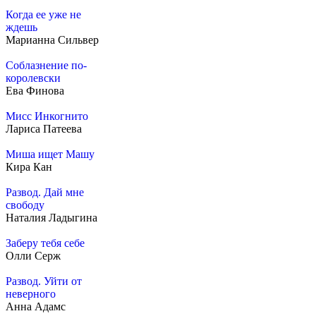
Когда ее уже не
ждешь
Марианна Сильвер
Соблазнение по-
королевски
Ева Финова
Мисс Инкогнито
Лариса Патеева
Миша ищет Машу
Кира Кан
Развод. Дай мне
свободу
Наталия Ладыгина
Заберу тебя себе
Олли Серж
Развод. Уйти от
неверного
Анна Адамс