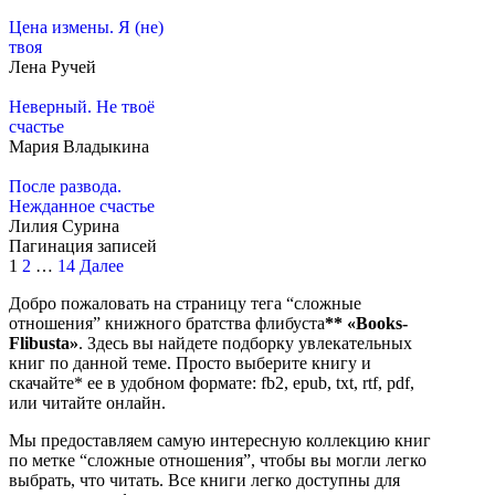
Цена измены. Я (не)
твоя
Лена Ручей
Неверный. Не твоё
счастье
Мария Владыкина
После развода.
Нежданное счастье
Лилия Сурина
Пагинация записей
1
2
…
14
Далее
Добро пожаловать на страницу тега “сложные
отношения” книжного братства флибуста
**
«Books-
Flibusta»
. Здесь вы найдете подборку увлекательных
книг по данной теме. Просто выберите книгу и
скачайте* ее в удобном формате: fb2, epub, txt, rtf, pdf,
или читайте онлайн.
Мы предоставляем самую интересную коллекцию книг
по метке “сложные отношения”, чтобы вы могли легко
выбрать, что читать. Все книги легко доступны для