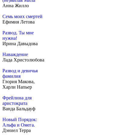
(не)милая Мила
Анна Жилло
Семь моих смертей
Ефимия Летова
Развод. Ты мне
нужна!
Ирина Давыдова
Наваждение
Лада Христолюбова
Развод и девичья
фамилия
Глория Макова,
Харли Напьер
Фрейлина для
аристократа
Ванда Бальдауф
Новый Порядок:
Альфа и Омега.
Дэниел Терра