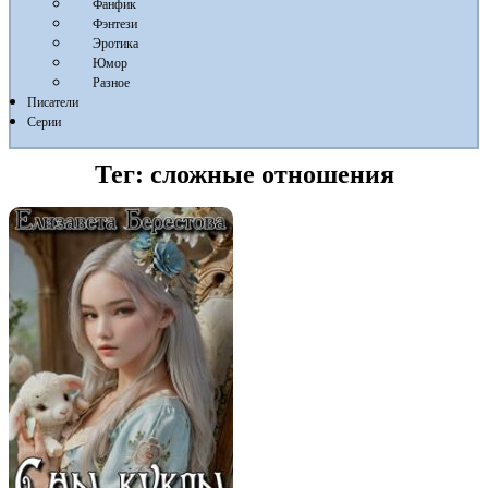
Фанфик
Фэнтези
Эротика
Юмор
Разное
Писатели
Серии
Тег:
сложные отношения