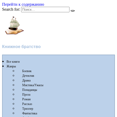
Перейти к содержанию
Search for:
Flibusta
Книжное братство
Все книги
Жанры
Боевик
Детектив
Драма
Мистика/Ужасы
Попаданцы
Проза
Роман
Рассказ
Триллер
Фантастика