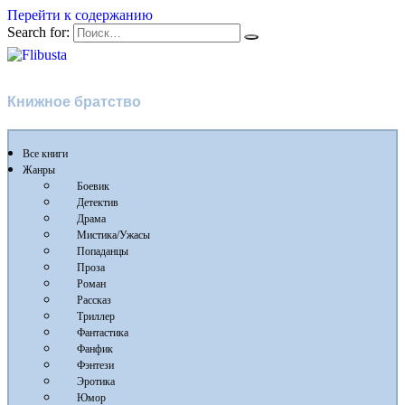
Перейти к содержанию
Search for:
Flibusta
Книжное братство
Все книги
Жанры
Боевик
Детектив
Драма
Мистика/Ужасы
Попаданцы
Проза
Роман
Рассказ
Триллер
Фантастика
Фанфик
Фэнтези
Эротика
Юмор