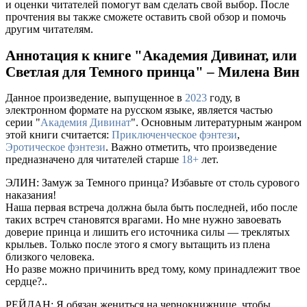
и оценки читателей помогут вам сделать свой выбор. После
прочтения вы также сможете оставить свой обзор и помочь
другим читателям.
Аннотация к книге "Академия Дивинат, или
Светлая для Темного принца" – Милена Вин
Данное произведение, выпущенное в
2023
году, в
электронном формате на русском языке, является частью
серии "
Академия Дивинат
". Основным литературным жанром
этой книги считается:
Приключенческое фэнтези
,
Эротическое фэнтези
. Важно отметить, что произведение
предназначено для читателей старше
18+
лет.
ЭЛИН: Замуж за Темного принца? Избавьте от столь сурового
наказания!
Наша первая встреча должна была быть последней, ибо после
таких встреч становятся врагами. Но мне нужно завоевать
доверие принца и лишить его источника силы — треклятых
крыльев. Только после этого я смогу вытащить из плена
близкого человека.
Но разве можно причинить вред тому, кому принадлежит твое
сердце?..
РЕЙДАН: Я обязан жениться на чернокнижнице, чтобы