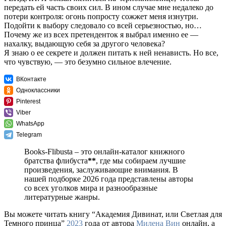
передать ей часть своих сил. В ином случае мне недалеко до
потери контроля: огонь попросту сожжет меня изнутри.
Подойти к выбору следовало со всей серьезностью, но…
Почему же из всех претенденток я выбрал именно ее —
нахалку, выдающую себя за другого человека?
Я знаю о ее секрете и должен питать к ней ненависть. Но все,
что чувствую, — это безумно сильное влечение.
ВКонтакте
Одноклассники
Pinterest
Viber
WhatsApp
Telegram
Books-Flibusta – это онлайн-каталог книжного
братства флибуста
**
, где мы собираем лучшие
произведения, заслуживающие внимания. В
нашей подборке 2026 года представлены авторы
со всех уголков мира и разнообразные
литературные жанры.
Вы можете читать книгу “Академия Дивинат, или Светлая для
Темного принца”
2023
года от автора
Милена Вин
онлайн, а