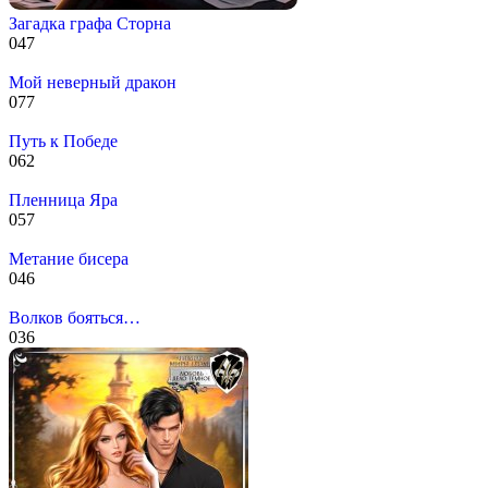
Загадка графа Сторна
0
47
Мой неверный дракон
0
77
Путь к Победе
0
62
Пленница Яра
0
57
Метание бисера
0
46
Волков бояться…
0
36