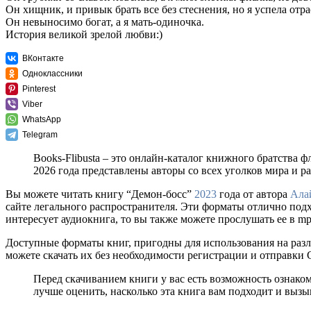
Он хищник, и привык брать все без стеснения, но я успела отр
Он невыносимо богат, а я мать-одиночка.
История великой зрелой любви:)
ВКонтакте
Одноклассники
Pinterest
Viber
WhatsApp
Telegram
Books-Flibusta – это онлайн-каталог книжного братства ф
2026 года представлены авторы со всех уголков мира и 
Вы можете читать книгу “Демон-босс”
2023
года от автора
Ала
сайте легального распространителя. Эти форматы отлично под
интересует аудиокнига, то вы также можете прослушать ее в m
Доступные форматы книг, пригодны для использования на разл
можете скачать их без необходимости регистрации и отправки
Перед скачиванием книги у вас есть возможность ознако
лучше оценить, насколько эта книга вам подходит и вызыв