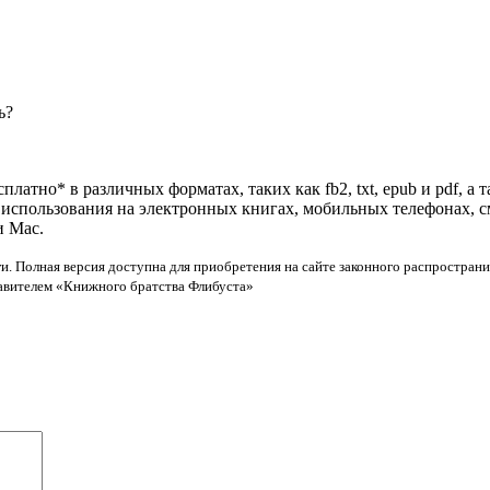
ь?
платно* в различных форматах, таких как fb2, txt, epub и pdf, 
я использования на электронных книгах, мобильных телефонах, 
и Mac.
и. Полная версия доступна для приобретения на сайте законного распространи
тавителем «Книжного братства Флибуста»