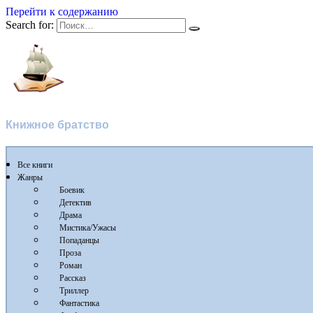
Перейти к содержанию
Search for:
Flibusta
Книжное братство
Все книги
Жанры
Боевик
Детектив
Драма
Мистика/Ужасы
Попаданцы
Проза
Роман
Рассказ
Триллер
Фантастика