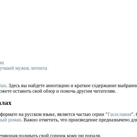
ан
лучший мужик литнета
лах
. Здесь вы найдете аннотацию и краткое содержание выбран
ожете оставить свой обзор и помочь другим читателям.
алах
формате на русском языке, является частью серии "
Гасославия
".
ный роман
. Важно отметить, что произведение предназначено дл
веряющая поливать свой горшок кому ни попадя.