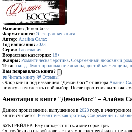
Название:
Демон-босс
Формат книги:
Электронная книга
Автор:
Алайна Салах
Год написания:
2023
Серия:
Гасославия
Возрастная категория:
18+
Жанры:
Романтическая эротика
,
Современный любовный ром
Теги:
а когда будет продолжение демона
,
достойная женщина
,
Вам понравилась книга?
📖 Читать книгу
💬 Отзывы
Обзор книги под названием "Демон-босс" от автора
Алайна Са
помогут вам сделать свой выбор. После прочтения вы также см
Аннотация к книге "Демон-босс" – Алайна С
Данное произведение, выпущенное в
2023
году, в электронном 
книги считается:
Романтическая эротика
,
Современный любов
БУКТРЕЙЛЕР! Ему пятьдесят пять, а мне сорок три.
Он грубиян со славой ловеласа, а я многолетняя фиалка, не до