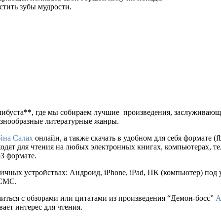
астить зубы мудрости.
либуста
**
, где мы собираем лучшие произведения, заслуживаю
разнообразные литературные жанры.
йна Салах
онлайн, а также скачать в удобном для себя формате (fb2,
ходят для чтения на любых электронных книгах, компьютерах, те
p3 формате.
ичных устройствах: Андроид, iPhone, iPad, ПК (компьютер) по
 СМС.
миться с обзорами или цитатами из произведения “Демон-босс”
А
ает интерес для чтения.