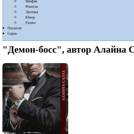
Фанфик
Фэнтези
Эротика
Юмор
Разное
Писатели
Серии
"Демон-босс", автор Алайна 