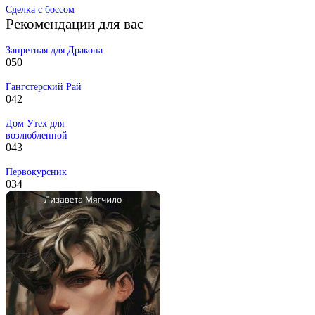
Сделка с боссом
Рекомендации для вас
Запретная для Дракона
0
50
Гангстерский Рай
0
42
Дом Утех для
возлюбленной
0
43
Первокурсник
0
34