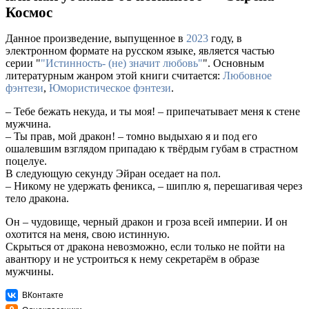
Космос
Данное произведение, выпущенное в
2023
году, в
электронном формате на русском языке, является частью
серии "
"Истинность- (не) значит любовь"
". Основным
литературным жанром этой книги считается:
Любовное
фэнтези
,
Юмористическое фэнтези
.
– Тебе бежать некуда, и ты моя! – припечатывает меня к стене
мужчина.
– Ты прав, мой дракон! – томно выдыхаю я и под его
ошалевшим взглядом припадаю к твёрдым губам в страстном
поцелуе.
В следующую секунду Эйран оседает на пол.
– Никому не удержать феникса, – шиплю я, перешагивая через
тело дракона.
Он – чудовище, черный дракон и гроза всей империи. И он
охотится на меня, свою истинную.
Скрыться от дракона невозможно, если только не пойти на
авантюру и не устроиться к нему секретарём в образе
мужчины.
ВКонтакте