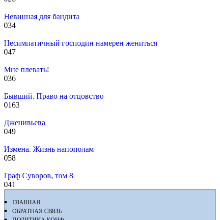
Невинная для бандита
0
34
Несимпатичный господин намерен жениться
0
47
Мне плевать!
0
36
Бывший. Право на отцовство
0
163
Дженивьева
0
49
Измена. Жизнь напополам
0
58
Граф Суворов, том 8
0
41
ГЛАВНАЯ
ОБРАТНАЯ СВЯЗЬ
ПОЛИТИКА КОНФ.