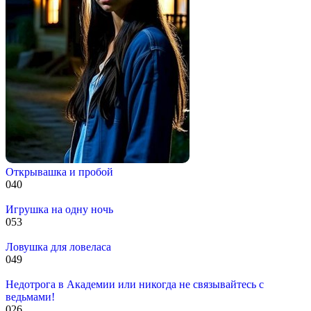
Открывашка и пробой
0
40
Игрушка на одну ночь
0
53
Ловушка для ловеласа
0
49
Недотрога в Академии или никогда не связывайтесь с
ведьмами!
0
26