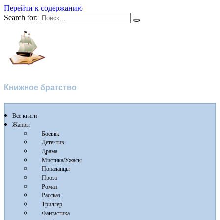
Перейти к содержанию
Search for:
Flibusta
Книжное братство
Все книги
Жанры
Боевик
Детектив
Драма
Мистика/Ужасы
Попаданцы
Проза
Роман
Рассказ
Триллер
Фантастика