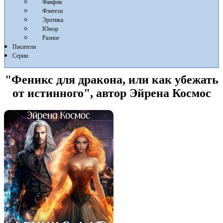
Фанфик
Фэнтези
Эротика
Юмор
Разное
Писатели
Серии
"Феникс для дракона, или как убежать
от истинного", автор Эйрена Космос