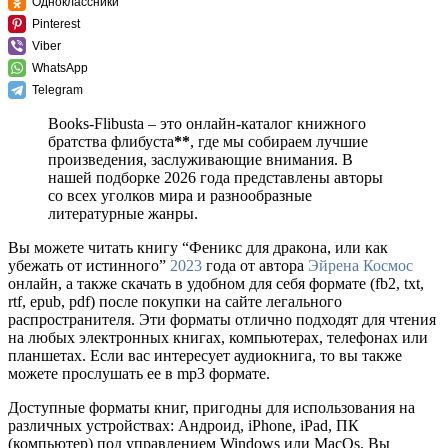
Одноклассники
Pinterest
Viber
WhatsApp
Telegram
Books-Flibusta – это онлайн-каталог книжного
братства флибуста
**
, где мы собираем лучшие
произведения, заслуживающие внимания. В
нашей подборке 2026 года представлены авторы
со всех уголков мира и разнообразные
литературные жанры.
Вы можете читать книгу “Феникс для дракона, или как
убежать от истинного”
2023
года от автора
Эйрена Космос
онлайн, а также скачать в удобном для себя формате (fb2, txt,
rtf, epub, pdf) после покупки на сайте легального
распространителя. Эти форматы отлично подходят для чтения
на любых электронных книгах, компьютерах, телефонах или
планшетах. Если вас интересует аудиокнига, то вы также
можете прослушать ее в mp3 формате.
Доступные форматы книг, пригодны для использования на
различных устройствах: Андроид, iPhone, iPad, ПК
(компьютер) под управлением Windows или MacOs. Вы