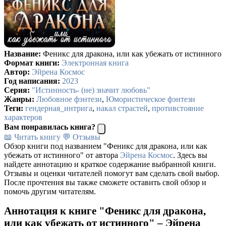
Название:
Феникс для дракона, или как убежать от истинного
Формат книги:
Электронная книга
Автор:
Эйрена Космос
Год написания:
2023
Серия:
"Истинность- (не) значит любовь"
Жанры:
Любовное фэнтези
,
Юмористическое фэнтези
Теги:
гендерная_интрига
,
накал страстей
,
противстояние
характеров
Вам понравилась книга?
📖 Читать книгу
💬 Отзывы
Обзор книги под названием "Феникс для дракона, или как
убежать от истинного" от автора
Эйрена Космос
. Здесь вы
найдете аннотацию и краткое содержание выбранной книги.
Отзывы и оценки читателей помогут вам сделать свой выбор.
После прочтения вы также сможете оставить свой обзор и
помочь другим читателям.
Аннотация к книге "Феникс для дракона,
или как убежать от истинного" – Эйрена