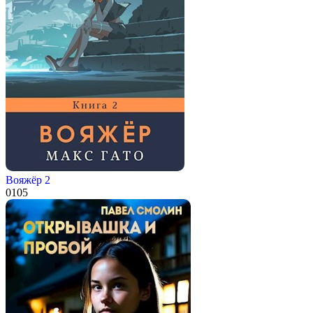
Вояжёр 2
0
105