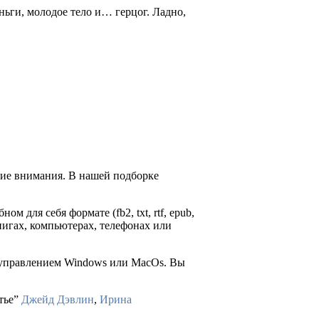
еньги, молодое тело и… герцог. Ладно,
щие внимания. В нашей подборке
ом для себя формате (fb2, txt, rtf, epub,
нигах, компьютерах, телефонах или
д управлением Windows или MacOs. Вы
стье”
Джейд Дэвлин
,
Ирина