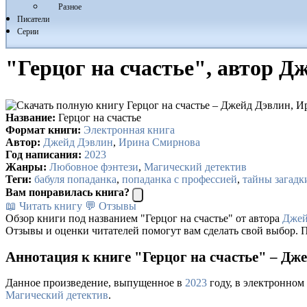
Разное
Писатели
Серии
"Герцог на счастье", автор 
Название:
Герцог на счастье
Формат книги:
Электронная книга
Автор:
Джейд Дэвлин
,
Ирина Смирнова
Год написания:
2023
Жанры:
Любовное фэнтези
,
Магический детектив
Теги:
бабуля попаданка
,
попаданка с профессией
,
тайны загадк
Вам понравилась книга?
📖 Читать книгу
💬 Отзывы
Обзор книги под названием "Герцог на счастье" от автора
Джей
Отзывы и оценки читателей помогут вам сделать свой выбор. П
Аннотация к книге "Герцог на счастье" – Д
Данное произведение, выпущенное в
2023
году, в электронном
Магический детектив
.