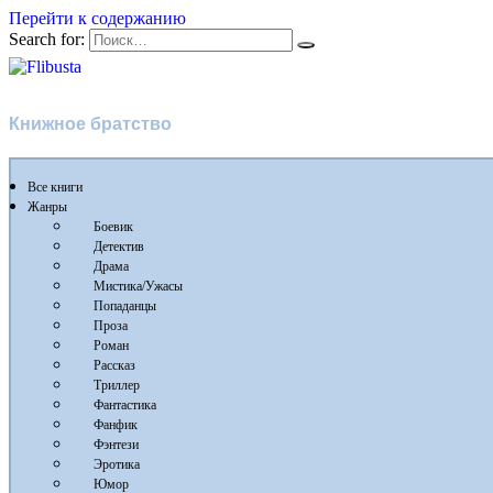
Перейти к содержанию
Search for:
Flibusta
Книжное братство
Все книги
Жанры
Боевик
Детектив
Драма
Мистика/Ужасы
Попаданцы
Проза
Роман
Рассказ
Триллер
Фантастика
Фанфик
Фэнтези
Эротика
Юмор