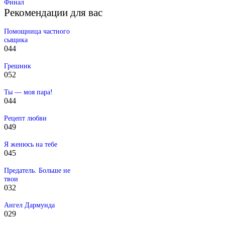
Финал
Рекомендации для вас
Помощница частного
сыщика
0
44
Грешник
0
52
Ты — моя пара!
0
44
Рецепт любви
0
49
Я женюсь на тебе
0
45
Предатель. Больше не
твои
0
32
Ангел Дармунда
0
29