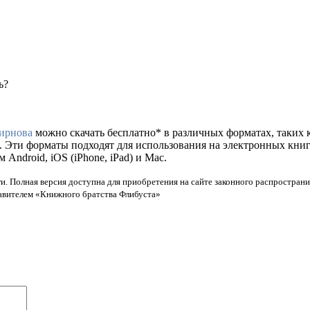
ь?
ирнова
можно скачать бесплатно* в различных форматах, таких как 
. Эти форматы подходят для использования на электронных кни
ndroid, iOS (iPhone, iPad) и Mac.
и. Полная версия доступна для приобретения на сайте законного распространи
тавителем «Книжного братства Флибуста»