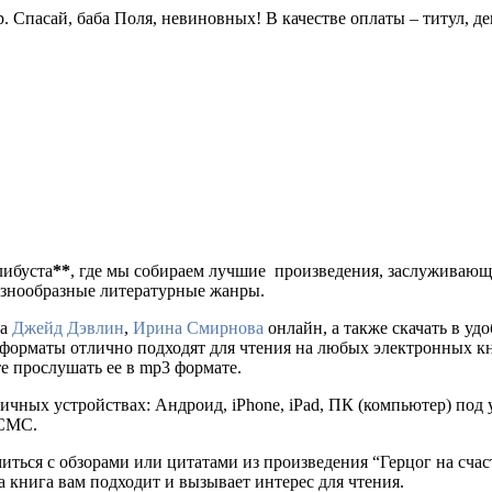
р. Спасай, баба Поля, невиновных! В качестве оплаты – титул, д
либуста
**
, где мы собираем лучшие произведения, заслуживаю
разнообразные литературные жанры.
ра
Джейд Дэвлин
,
Ирина Смирнова
онлайн, а также скачать в удобн
и форматы отлично подходят для чтения на любых электронных к
е прослушать ее в mp3 формате.
ичных устройствах: Андроид, iPhone, iPad, ПК (компьютер) по
 СМС.
иться с обзорами или цитатами из произведения “Герцог на сча
та книга вам подходит и вызывает интерес для чтения.