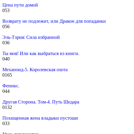
Цена пути домой
0
53
Возврату не подлежит, или Дракон для попаданки
0
56
Эль-Тэрия: Сила избранной
0
36
Ты моя! Или как выбраться из книги.
0
40
Механоид-5. Королевская охота
0
165
Феникс.
0
44
Другая Сторона. Том-4. Путь Шедара
0
132
Похищенная жена владыки пустоши
0
33