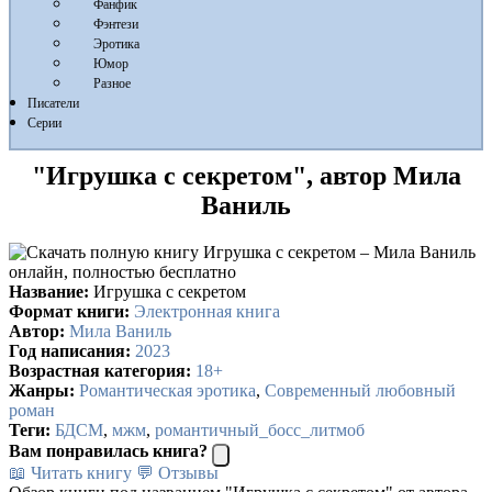
Фанфик
Фэнтези
Эротика
Юмор
Разное
Писатели
Серии
"Игрушка с секретом", автор Мила
Ваниль
Название:
Игрушка с секретом
Формат книги:
Электронная книга
Автор:
Мила Ваниль
Год написания:
2023
Возрастная категория:
18+
Жанры:
Романтическая эротика
,
Современный любовный
роман
Теги:
БДСМ
,
мжм
,
романтичный_босс_литмоб
Вам понравилась книга?
📖 Читать книгу
💬 Отзывы