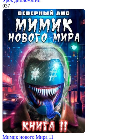
Урок дипломатии
0
37
Мимик нового Мира 11