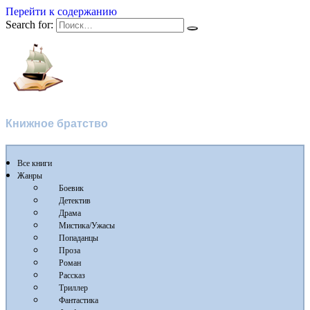
Перейти к содержанию
Search for:
Flibusta
Книжное братство
Все книги
Жанры
Боевик
Детектив
Драма
Мистика/Ужасы
Попаданцы
Проза
Роман
Рассказ
Триллер
Фантастика