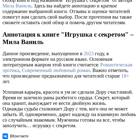
Обзор книги под названием "Игрушка с секретом" от автора
Мила Ваниль
. Здесь вы найдете аннотацию и краткое
содержание выбранной книги. Отзывы и оценки читателей
помогут вам сделать свой выбор. После прочтения вы также
сможете оставить свой обзор и помочь другим читателям.
Аннотация к книге "Игрушка с секретом" –
Мила Ваниль
Данное произведение, выпущенное в
2023
году, в
электронном формате на русском языке. Основным
литературным жанром этой книги считается:
Романтическая
эротика
,
Современный любовный роман
. Важно отметить,
что произведение предназначено для читателей старше
18+
лет.
Успешная карьера, красота и ум не сделали Дору счастливой.
Время не залечило раны разбитого сердца. Секрет, который
она хранит, вынуждает ее вести двойную жизнь.
Однажды судьба сталкивает Дору с тем, кого она не может
забыть. И, одновременно, дарит надежду на взаимную любовь
со случайным знакомым. Мужчины готовы на все, чтобы
заполучить… игрушку с секретом.
ВКонтакте