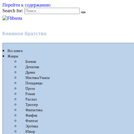
Перейти к содержанию
Search for:
Flibusta
Книжное братство
Все книги
Жанры
Боевик
Детектив
Драма
Мистика/Ужасы
Попаданцы
Проза
Роман
Рассказ
Триллер
Фантастика
Фанфик
Фэнтези
Эротика
Юмор