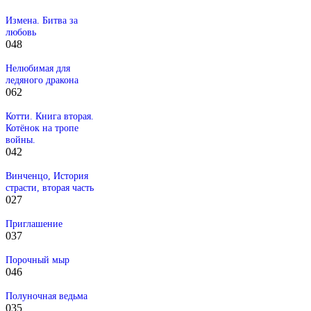
Измена. Битва за
любовь
0
48
Нелюбимая для
ледяного дракона
0
62
Котти. Книга вторая.
Котёнок на тропе
войны.
0
42
Винченцо, История
страсти, вторая часть
0
27
Приглашение
0
37
Порочный мыр
0
46
Полуночная ведьма
0
35