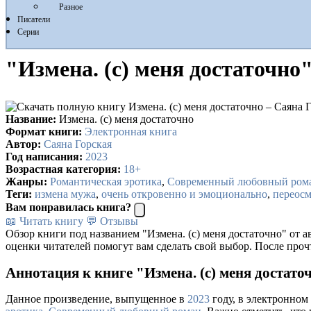
Разное
Писатели
Серии
"Измена. (с) меня достаточно
Название:
Измена. (с) меня достаточно
Формат книги:
Электронная книга
Автор:
Саяна Горская
Год написания:
2023
Возрастная категория:
18+
Жанры:
Романтическая эротика
,
Современный любовный ром
Теги:
измена мужа
,
очень откровенно и эмоционально
,
переос
Вам понравилась книга?
📖 Читать книгу
💬 Отзывы
Обзор книги под названием "Измена. (с) меня достаточно" от 
оценки читателей помогут вам сделать свой выбор. После проч
Аннотация к книге "Измена. (с) меня достато
Данное произведение, выпущенное в
2023
году, в электронном