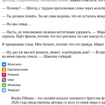
эротика
,
Современный любовный роман
. Важно отметить, что
— Почему? — Шепчу, с трудом проталкивая слова через колотящ
— Ты должна понять. Ты же сама видишь, что не осталось меж
— Но мы семья…
— Насть, ну невозможно мужика котлетками удержать. — Марат
сериала. Идёт фоном, потому что все реплики ты уже наизусть
Я прикрываю глаза. Мне больно, потому что это правда. Марат
— Ну, раз уж мы всё решили, может, освободишь дом? — Встрева
на меня сквозь стекло. — Шмотки собирай.
ВКонтакте
Одноклассники
Pinterest
Viber
WhatsApp
Telegram
Books-Flibusta – это онлайн-каталог книжного братства ф
2026 года представлены авторы со всех уголков мира и 