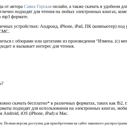
да от автора
Саяна Горская
онлайн, а также скачать в удобном для с
отлично подходят для чтения на любых электронных книгах, ком
в mp3 формате.
ичных устройствах: Андроид, iPhone, iPad, ПК (компьютер) по
 СМС.
иться с обзорами или цитатами из произведения “Измена. (с) ме
дходит и вызывает интерес для чтения.
ь?
ожно скачать бесплатно* в различных форматах, таких как fb2, tx
орматы подходят для использования на электронных книгах, моб
ndroid, iOS (iPhone, iPad) и Mac.
и. Полная версия доступна для приобретения на сайте законного распространи