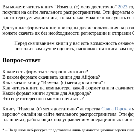
Вы можете читать книгу “Измена. (с) меня достаточно”
2023
го
покупки на сайте легального распространителя. Эти форматы 
вас интересует аудиокнига, то вы также можете прослушать ее 
Доступные форматы книг, пригодны для использования на разл
можете скачать их без необходимости регистрации и отправки
Перед скачиванием книги у вас есть возможность ознаком
позволит вам лучше оценить, насколько эта книга вам по
Вопрос-ответ
Какие есть форматы электронных книги?
В каком формате скачивать книги для Айфона?
Как скачать книгу "Измена. (с) меня достаточно"?
Как читать книги на компьютере, какой формат книги скачиват
Какой формат книги лучше для Андроида?
Что еще интересного можно почитать ?
Книгу “Измена. (с) меня достаточно” авторства
Саяна Горская
м
версию* онлайн на сайте легального распространителя. Эти ф
планшетах, работающих под управлением операционных систем A
* – На данном веб-ресурсе представлена лишь демонстрационная версия книг