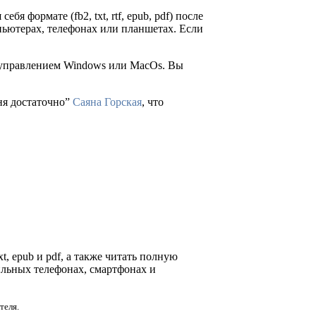
ебя формате (fb2, txt, rtf, epub, pdf) после
пьютерах, телефонах или планшетах. Если
д управлением Windows или MacOs. Вы
ня достаточно”
Саяна Горская
, что
t, epub и pdf, а также читать полную
ильных телефонах, смартфонах и
теля.