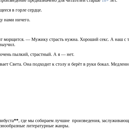
 произведение предназначено для читателей старше
18+
лет.
ееся в горле сердце.
ду нами ничего.
 морщится. — Мужику страсть нужна. Хороший секс. А наш с то
 выучил.
 очень пылкий, страстный. А я — нет.
ет Света. Она подходит к столу и берёт в руки бокал. Медленно
либуста
**
, где мы собираем лучшие произведения, заслуживаю
разнообразные литературные жанры.