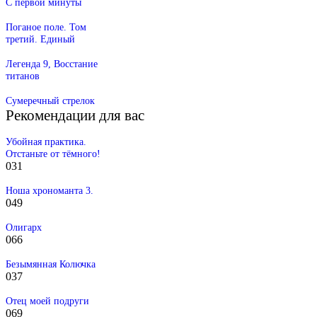
С первой минуты
Поганое поле. Том
третий. Единый
Легенда 9, Восстание
титанов
Сумеречный стрелок
Рекомендации для вас
Убойная практика.
Отстаньте от тёмного!
0
31
Ноша хрономанта 3.
0
49
Олигарх
0
66
Безымянная Колючка
0
37
Отец моей подруги
0
69