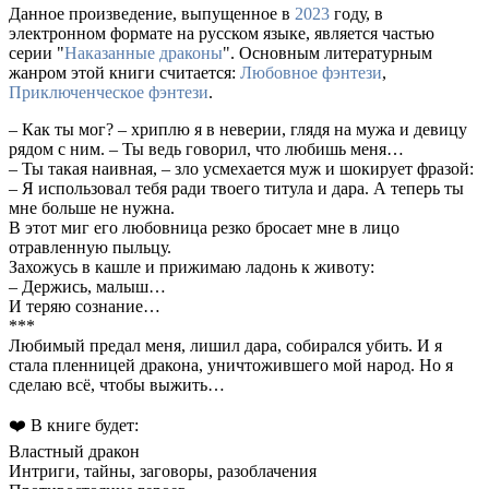
Данное произведение, выпущенное в
2023
году, в
электронном формате на русском языке, является частью
серии "
Наказанные драконы
". Основным литературным
жанром этой книги считается:
Любовное фэнтези
,
Приключенческое фэнтези
.
– Как ты мог? – хриплю я в неверии, глядя на мужа и девицу
рядом с ним. – Ты ведь говорил, что любишь меня…
– Ты такая наивная, – зло усмехается муж и шокирует фразой:
– Я использовал тебя ради твоего титула и дара. А теперь ты
мне больше не нужна.
В этот миг его любовница резко бросает мне в лицо
отравленную пыльцу.
Захожусь в кашле и прижимаю ладонь к животу:
– Держись, малыш…
И теряю сознание…
***
Любимый предал меня, лишил дара, собирался убить. И я
стала пленницей дракона, уничтожившего мой народ. Но я
сделаю всё, чтобы выжить…
❤️ В книге будет:
Властный дракон
Интриги, тайны, заговоры, разоблачения