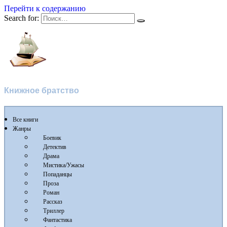
Перейти к содержанию
Search for:
Flibusta
Книжное братство
Все книги
Жанры
Боевик
Детектив
Драма
Мистика/Ужасы
Попаданцы
Проза
Роман
Рассказ
Триллер
Фантастика