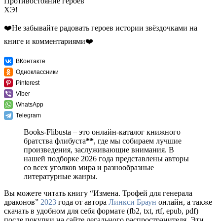
Противостояние героев
ХЭ!
❤️Не забывайте радовать героев истории звёздочками на
книге и комментариями❤️
ВКонтакте
Одноклассники
Pinterest
Viber
WhatsApp
Telegram
Books-Flibusta – это онлайн-каталог книжного
братства флибуста
**
, где мы собираем лучшие
произведения, заслуживающие внимания. В
нашей подборке 2026 года представлены авторы
со всех уголков мира и разнообразные
литературные жанры.
Вы можете читать книгу “Измена. Трофей для генерала
драконов”
2023
года от автора
Линкси Браун
онлайн, а также
скачать в удобном для себя формате (fb2, txt, rtf, epub, pdf)
после покупки на сайте легального распространителя. Эти