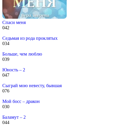
Спаси меня
0
42
Седьмая из рода проклятых
0
34
Больше, чем люблю
0
39
Юность – 2
0
47
Сыграй мою невесту, бывшая
0
76
Мой босс – дракон
0
30
Баламут – 2
0
44