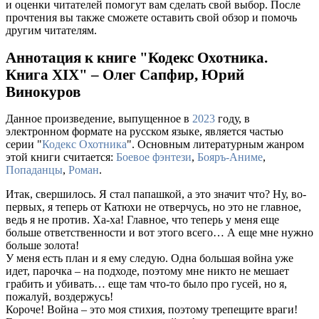
и оценки читателей помогут вам сделать свой выбор. После
прочтения вы также сможете оставить свой обзор и помочь
другим читателям.
Аннотация к книге "Кодекс Охотника.
Книга XIX" – Олег Сапфир, Юрий
Винокуров
Данное произведение, выпущенное в
2023
году, в
электронном формате на русском языке, является частью
серии "
Кодекс Охотника
". Основным литературным жанром
этой книги считается:
Боевое фэнтези
,
Бояръ-Аниме
,
Попаданцы
,
Роман
.
Итак, свершилось. Я стал папашкой, а это значит что? Ну, во-
первых, я теперь от Катюхи не отверчусь, но это не главное,
ведь я не против. Ха-ха! Главное, что теперь у меня еще
больше ответственности и вот этого всего… А еще мне нужно
больше золота!
У меня есть план и я ему следую. Одна большая война уже
идет, парочка – на подходе, поэтому мне никто не мешает
грабить и убивать… еще там что-то было про гусей, но я,
пожалуй, воздержусь!
Короче! Война – это моя стихия, поэтому трепещите враги!