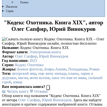
Разное
Писатели
Серии
"Кодекс Охотника. Книга XIX", автор
Олег Сапфир, Юрий Винокуров
Название:
Кодекс Охотника. Книга XIX
Формат книги:
Электронная книга
Автор:
Олег Сапфир
,
Юрий Винокуров
Год написания:
2023
Серия:
Кодекс Охотника
Жанры:
Боевое фэнтези
,
Бояръ-Аниме
,
Попаданцы
,
Роман
Теги:
авторский мир
,
еще жену нннада
,
кланы
,
ларик и
дедушки
,
магия
,
мочи козлов
,
папа это вам не мама
,
сильный
герой
,
юмор
Вам понравилась книга?
📖 Читать книгу
💬 Отзывы
Обзор книги под названием "Кодекс Охотника. Книга XIX"
от автора
Олег Сапфир
,
Юрий Винокуров
. Здесь вы найдете
аннотацию и краткое содержание выбранной книги. Отзывы