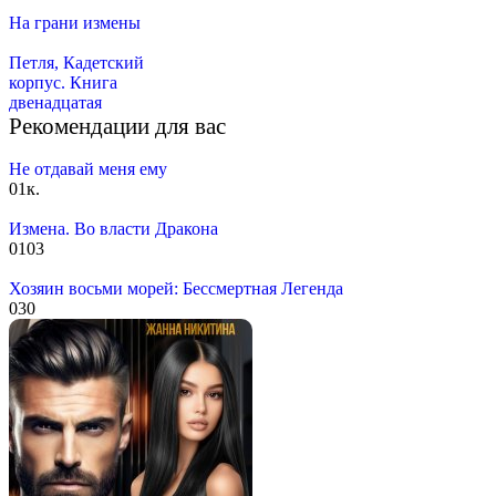
На грани измены
Петля, Кадетский
корпус. Книга
двенадцатая
Рекомендации для вас
Не отдавай меня ему
0
1к.
Измена. Во власти Дракона
0
103
Хозяин восьми морей: Бессмертная Легенда
0
30