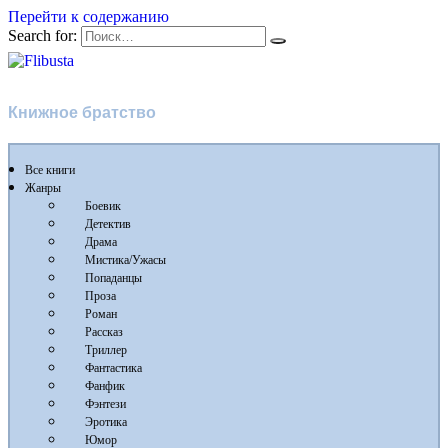
Перейти к содержанию
Search for:
Flibusta
Книжное братство
Все книги
Жанры
Боевик
Детектив
Драма
Мистика/Ужасы
Попаданцы
Проза
Роман
Рассказ
Триллер
Фантастика
Фанфик
Фэнтези
Эротика
Юмор