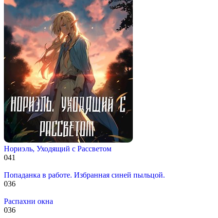
Нориэль, Уходящий с Рассветом
0
41
Попаданка в работе. Избранная синей пыльцой.
0
36
Распахни окна
0
36