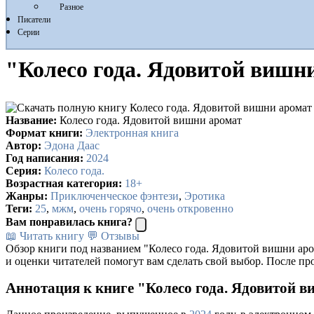
Разное
Писатели
Серии
"Колесо года. Ядовитой вишни
Название:
Колесо года. Ядовитой вишни аромат
Формат книги:
Электронная книга
Автор:
Эдона Даас
Год написания:
2024
Серия:
Колесо года.
Возрастная категория:
18+
Жанры:
Приключенческое фэнтези
,
Эротика
Теги:
25
,
мжм
,
очень горячо
,
очень откровенно
Вам понравилась книга?
📖 Читать книгу
💬 Отзывы
Обзор книги под названием "Колесо года. Ядовитой вишни аро
и оценки читателей помогут вам сделать свой выбор. После пр
Аннотация к книге "Колесо года. Ядовитой в