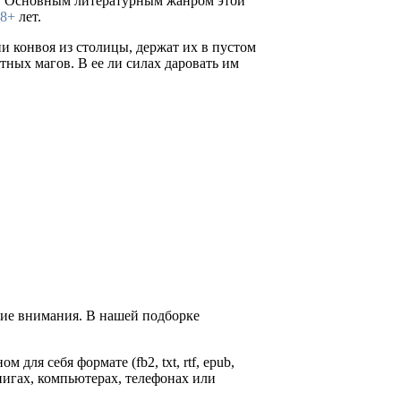
. Основным литературным жанром этой
18+
лет.
и конвоя из столицы, держат их в пустом
тных магов. В ее ли силах даровать им
щие внимания. В нашей подборке
м для себя формате (fb2, txt, rtf, epub,
нигах, компьютерах, телефонах или