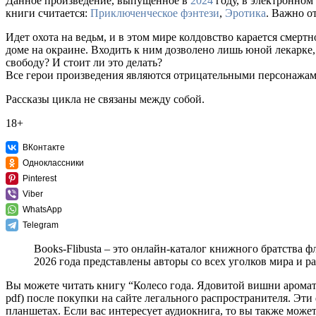
Данное произведение, выпущенное в
2024
году, в электронном 
книги считается:
Приключенческое фэнтези
,
Эротика
. Важно о
Идет охота на ведьм, и в этом мире колдовство карается смер
доме на окраине. Входить к ним дозволено лишь юной лекарке,
свободу? И стоит ли это делать?
Все герои произведения являются отрицательными персонажам
Рассказы цикла не связаны между собой.
18+
ВКонтакте
Одноклассники
Pinterest
Viber
WhatsApp
Telegram
Books-Flibusta – это онлайн-каталог книжного братства ф
2026 года представлены авторы со всех уголков мира и 
Вы можете читать книгу “Колесо года. Ядовитой вишни арома
pdf) после покупки на сайте легального распространителя. Эт
планшетах. Если вас интересует аудиокнига, то вы также может