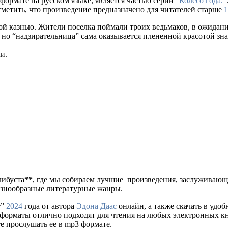
формате на русском языке, является частью серии "
Колесо года.
"
тметить, что произведение предназначено для читателей старше
тной казнью. Жители поселка поймали троих ведьмаков, в ожидани
 но “надзирательница” сама оказывается плененной красотой зна
и.
либуста
**
, где мы собираем лучшие произведения, заслуживаю
разнообразные литературные жанры.
т”
2024
года от автора
Эдона Даас
онлайн, а также скачать в удобно
и форматы отлично подходят для чтения на любых электронных к
е прослушать ее в mp3 формате.