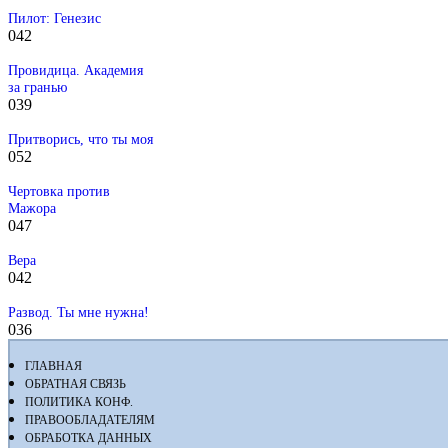
Пилот: Генезис
0
42
Провидица. Академия
за гранью
0
39
Притворись, что ты моя
0
52
Чертовка против
Мажора
0
47
Вера
0
42
Развод. Ты мне нужна!
0
36
ГЛАВНАЯ
ОБРАТНАЯ СВЯЗЬ
ПОЛИТИКА КОНФ.
ПРАВООБЛАДАТЕЛЯМ
ОБРАБОТКА ДАННЫХ