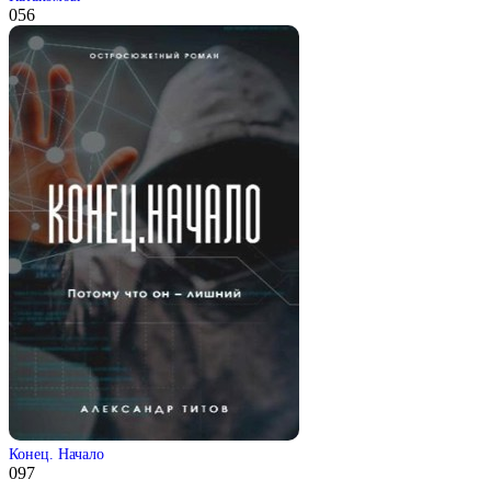
0
56
Конец. Начало
0
97