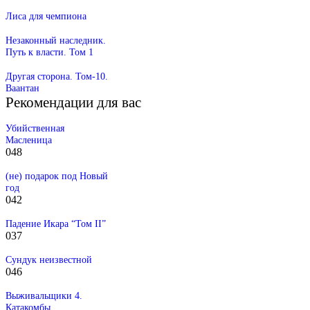
Лиса для чемпиона
Незаконный наследник.
Путь к власти. Том 1
Другая сторона. Том-10.
Ваантан
Рекомендации для вас
Убийственная
Масленица
0
48
(не) подарок под Новый
год
0
42
Падение Икара “Том II”
0
37
Сундук неизвестной
0
46
Выживальщики 4.
Катакомбы