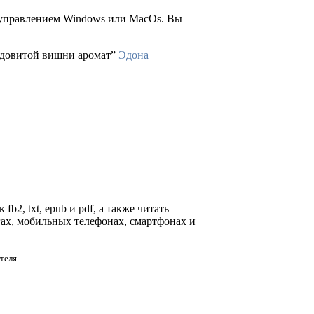
д управлением Windows или MacOs. Вы
 Ядовитой вишни аромат”
Эдона
b2, txt, epub и pdf, а также читать
гах, мобильных телефонах, смартфонах и
теля.