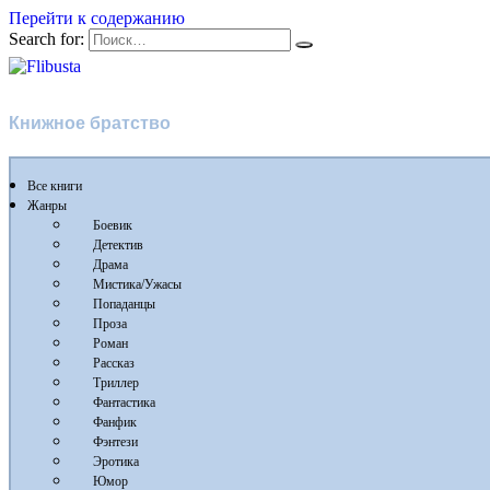
Перейти к содержанию
Search for:
Flibusta
Книжное братство
Все книги
Жанры
Боевик
Детектив
Драма
Мистика/Ужасы
Попаданцы
Проза
Роман
Рассказ
Триллер
Фантастика
Фанфик
Фэнтези
Эротика
Юмор