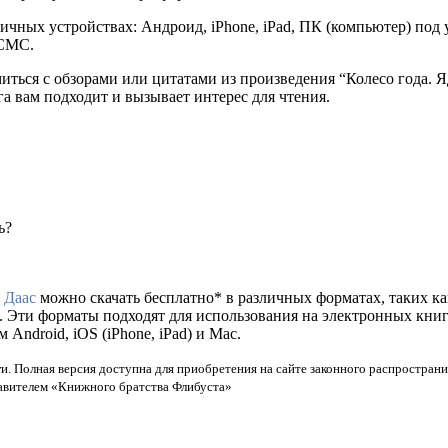
ичных устройствах: Андроид, iPhone, iPad, ПК (компьютер) по
 СМС.
миться с обзорами или цитатами из произведения “Колесо года.
га вам подходит и вызывает интерес для чтения.
ь?
 Даас
можно скачать бесплатно* в различных форматах, таких как f
. Эти форматы подходят для использования на электронных кни
ndroid, iOS (iPhone, iPad) и Mac.
и. Полная версия доступна для приобретения на сайте законного распространи
тавителем «Книжного братства Флибуста»