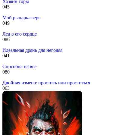
Хозяин горы
0
45
Мой рыцарь-зверь
0
49
Лед в его сердце
0
86
Идеальная дрянь для негодяя
0
41
Способна на все
0
80
Двойная измена: простить или проститься
0
63