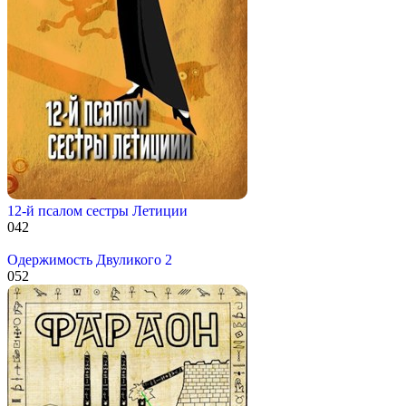
12-й псалом сестры Летиции
0
42
Одержимость Двуликого 2
0
52