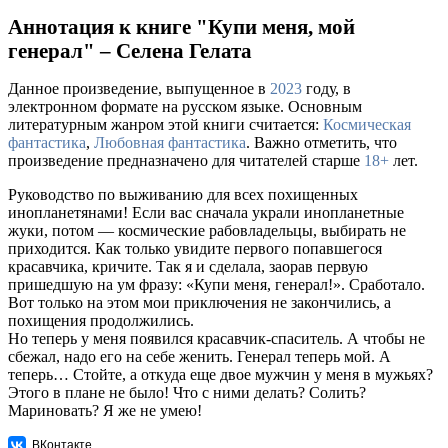
Аннотация к книге "Купи меня, мой
генерал" – Селена Гелата
Данное произведение, выпущенное в
2023
году, в
электронном формате на русском языке. Основным
литературным жанром этой книги считается:
Космическая
фантастика
,
Любовная фантастика
. Важно отметить, что
произведение предназначено для читателей старше
18+
лет.
Руководство по выживанию для всех похищенных
инопланетянами! Если вас сначала украли инопланетные
жуки, потом — космические рабовладельцы, выбирать не
приходится. Как только увидите первого попавшегося
красавчика, кричите. Так я и сделала, заорав первую
пришедшую на ум фразу: «Купи меня, генерал!». Сработало.
Вот только на этом мои приключения не закончились, а
похищения продолжились.
Но теперь у меня появился красавчик-спаситель. А чтобы не
сбежал, надо его на себе женить. Генерал теперь мой. А
теперь… Стойте, а откуда еще двое мужчин у меня в мужьях?
Этого в плане не было! Что с ними делать? Солить?
Мариновать? Я же не умею!
ВКонтакте