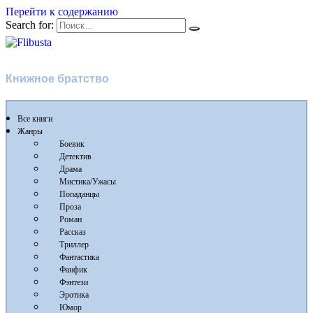
Перейти к содержанию
Search for:
Flibusta
Книжное братство
Все книги
Жанры
Боевик
Детектив
Драма
Мистика/Ужасы
Попаданцы
Проза
Роман
Рассказ
Триллер
Фантастика
Фанфик
Фэнтези
Эротика
Юмор