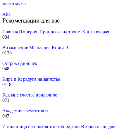
моего мужа
Айс
Рекомендации для вас
Павшая Империя. Принцесса на троне. Книга вторая
0
34
Возвышение Меркурия. Книга 9
0
138
Остров одиночек
0
48
Кира и К: радуга на запястье
0
118
Как мне счастье привалило
0
71
Академия элементов 6
0
47
Изгнанница на проклятом отборе, или Второй шанс для