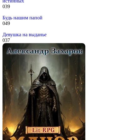
истинных
0
39
Будь нашим папой
0
49
Девушка на выданье
0
37