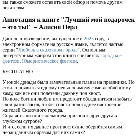
вы также сможете оставить свой обзор и помочь другим
читателям.
Аннотация к книге "Лучший мой подарочек
– это ты!" – Алисия Перл
Данное произведение, выпущенное в
2023
году, в
электронном формате на русском языке, является частью
серии "
Любовь в сказочном городе
". Основным
литературным жанром этой книги считается:
Городское
фэнтези
,
Юмористическое фэнтези
.
БЕСПЛАТНО
У юной дриады были замечательные планы на праздники. Но
стоило появиться одному невыносимому самовлюблённому
хаму, как все они полетели дракону под хвост.
По воле богини любви им предстоит объединиться и забыть
свои разногласия, чтобы спасти новогоднее настроение
жителей Сказочного города.
Справятся ли они с желанием прикопать друг друга в
глубоком сугробе?
И что, если их давнее противостояние обернётся самым
неожиданным образом для них самих?