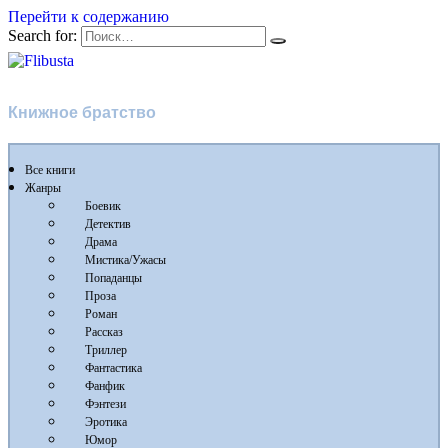
Перейти к содержанию
Search for:
Flibusta
Книжное братство
Все книги
Жанры
Боевик
Детектив
Драма
Мистика/Ужасы
Попаданцы
Проза
Роман
Рассказ
Триллер
Фантастика
Фанфик
Фэнтези
Эротика
Юмор