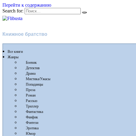
Перейти к содержанию
Search for:
Flibusta
Книжное братство
Все книги
Жанры
Боевик
Детектив
Драма
Мистика/Ужасы
Попаданцы
Проза
Роман
Рассказ
Триллер
Фантастика
Фанфик
Фэнтези
Эротика
Юмор