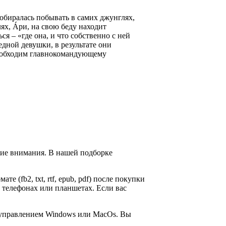
обиралась побывать в самих джунглях,
лях, Áри, на свою беду находит
я – «где она, и что собственно с ней
едной девушки, в результате они
 необходим главнокомандующему
щие внимания. В нашей подборке
те (fb2, txt, rtf, epub, pdf) после покупки
 телефонах или планшетах. Если вас
д управлением Windows или MacOs. Вы