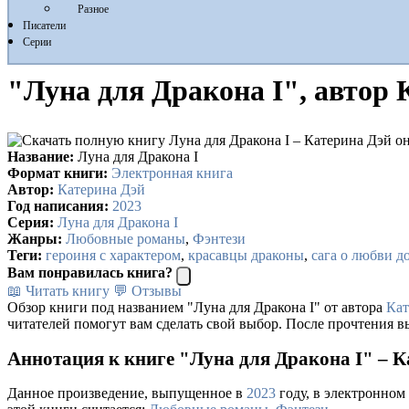
Разное
Писатели
Серии
"Луна для Дракона I", автор 
Название:
Луна для Дракона I
Формат книги:
Электронная книга
Автор:
Катерина Дэй
Год написания:
2023
Серия:
Луна для Дракона I
Жанры:
Любовные романы
,
Фэнтези
Теги:
героиня с характером
,
красавцы драконы
,
сага о любви до
Вам понравилась книга?
📖 Читать книгу
💬 Отзывы
Обзор книги под названием "Луна для Дракона I" от автора
Кат
читателей помогут вам сделать свой выбор. После прочтения в
Аннотация к книге "Луна для Дракона I" – К
Данное произведение, выпущенное в
2023
году, в электронном 