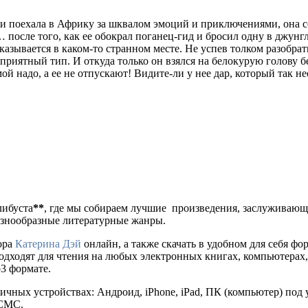
 и поехала в Африку за шквалом эмоций и приключениями, она с
… после того, как ее обокрал поганец-гид и бросил одну в джунг
зывается в каком-то странном месте. Не успев толком разобратьс
приятный тип. И откуда только он взялся на белокурую голову б
ой надо, а ее не отпускают! Видите-ли у нее дар, который так
либуста
**
, где мы собираем лучшие произведения, заслуживаю
разнообразные литературные жанры.
ора
Катерина Дэй
онлайн, а также скачать в удобном для себя форма
одходят для чтения на любых электронных книгах, компьютерах,
p3 формате.
ичных устройствах: Андроид, iPhone, iPad, ПК (компьютер) по
 СМС.