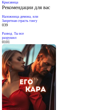
Крысавица
Рекомендации для вас
Наложница демона, или
Запретная страсть тэнгу
0
39
Развод. Ты все
разрушил
0
101