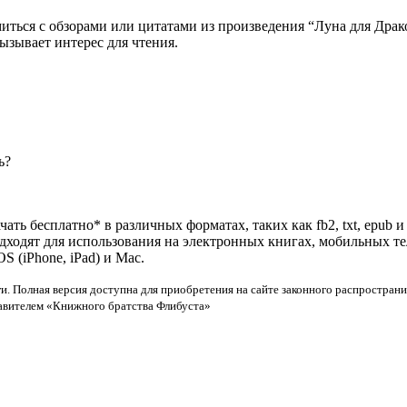
миться с обзорами или цитатами из произведения “Луна для Драк
ызывает интерес для чтения.
ь?
ать бесплатно* в различных форматах, таких как fb2, txt, epub 
одходят для использования на электронных книгах, мобильных т
 (iPhone, iPad) и Mac.
и. Полная версия доступна для приобретения на сайте законного распространи
тавителем «Книжного братства Флибуста»