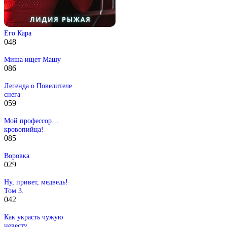
Его Кара
0
48
Миша ищет Машу
0
86
Легенда о Повелителе
снега
0
59
Мой профессор…
кровопийца!
0
85
Воровка
0
29
Ну, привет, медведь!
Том 3.
0
42
Как украсть чужую
невесту