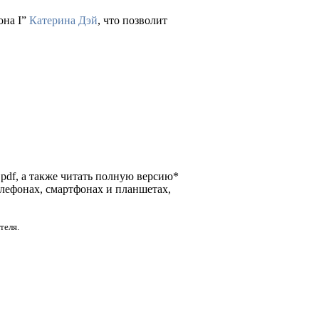
она I”
Катерина Дэй
, что позволит
и pdf, а также читать полную версию*
елефонах, смартфонах и планшетах,
теля.