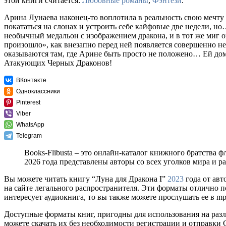
этой книги считается:
Любовные романы
,
Фэнтези
.
Арина Лунаева наконец-то воплотила в реальность свою мечту
покататься на слонах и устроить себе кайфовые две недели, но
необычный медальон с изображением дракона, и в тот же миг ока
произошло», как внезапно перед ней появляется совершенно не
оказываются там, где Арине быть просто не положено… Ей дом
Атакующих Черных Драконов!
ВКонтакте
Одноклассники
Pinterest
Viber
WhatsApp
Telegram
Books-Flibusta – это онлайн-каталог книжного братства ф
2026 года представлены авторы со всех уголков мира и 
Вы можете читать книгу “Луна для Дракона I”
2023
года от авт
на сайте легального распространителя. Эти форматы отлично п
интересует аудиокнига, то вы также можете прослушать ее в m
Доступные форматы книг, пригодны для использования на разл
можете скачать их без необходимости регистрации и отправки